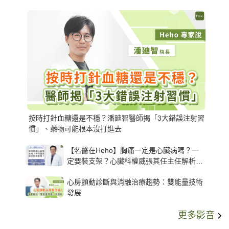
按時打針血糖還是不穩？潘廸智醫師揭「3大錯誤注射習
慣」、藥物可能根本沒打進去
【名醫在Heho】胸痛一定是心臟病嗎？一
定要裝支架？心臟科權威張其任主任解析支
架種類、風險與選擇關鍵
心房顫動診斷與消融治療趨勢：雙能量技術
發展
更多影音