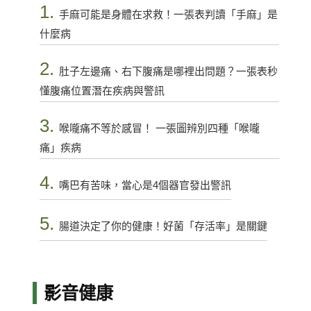
1.
手麻可能是身體在求救！一張表判讀「手麻」是
什麼病
2.
肚子左邊痛、右下腹痛是哪裡出問題？一張表秒
懂腹痛位置潛在疾病與警訊
3.
喉嚨痛不等於感冒！ 一張圖辨別四種「喉嚨
痛」疾病
4.
嘴巴有苦味，當心是4個器官發出警訊
5.
腸道決定了你的健康！好菌「存活率」是關鍵
影音健康