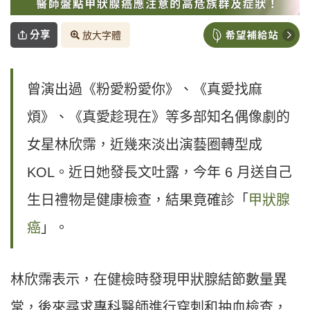
分享
放大字體
曾演出過《粉愛粉愛你》、《真愛找麻
煩》、《真愛趁現在》等多部知名偶像劇的
女星林欣霈，近幾來淡出演藝圈轉型成
KOL。近日她發長文吐露，今年 6 月送自己
生日禮物是健康檢查，結果竟確診「
甲狀腺
癌
」。
林欣霈表示，在健檢時發現甲狀腺結節數量異
常，後來尋求專科醫師進行穿刺和抽血檢查，