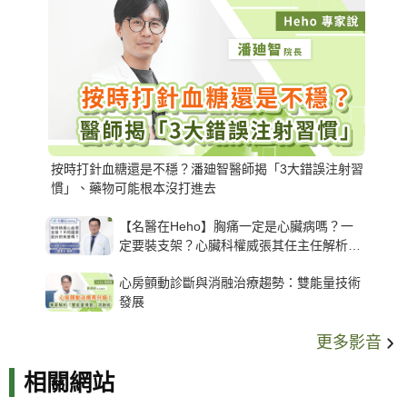
按時打針血糖還是不穩？潘廸智醫師揭「3大錯誤注射習
慣」、藥物可能根本沒打進去
【名醫在Heho】胸痛一定是心臟病嗎？一
定要裝支架？心臟科權威張其任主任解析支
架種類、風險與選擇關鍵
心房顫動診斷與消融治療趨勢：雙能量技術
發展
更多影音
相關網站