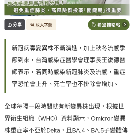
分享
放大字體
新冠病毒變異株不斷演進，加上秋冬流感季
節到來，台灣感染症醫學會理事長王復德醫
師表示，若同時感染新冠肺炎及流感，重症
率恐怕會上升、死亡率也不排除會增加。
全球每隔一段時間就有新變異株出現，根據世
界衛生組織（WHO）資料顯示，Omicron變異
株重症率不亞於Delta，且BA.4、BA.5子變體傳