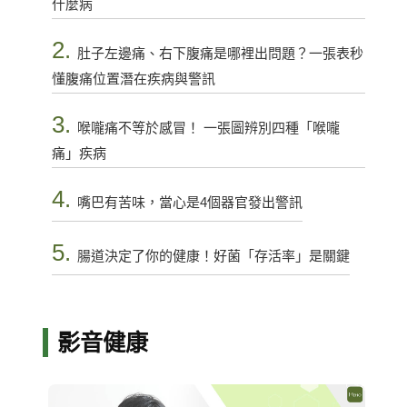
什麼病
2.
肚子左邊痛、右下腹痛是哪裡出問題？一張表秒
懂腹痛位置潛在疾病與警訊
3.
喉嚨痛不等於感冒！ 一張圖辨別四種「喉嚨
痛」疾病
4.
嘴巴有苦味，當心是4個器官發出警訊
5.
腸道決定了你的健康！好菌「存活率」是關鍵
影音健康