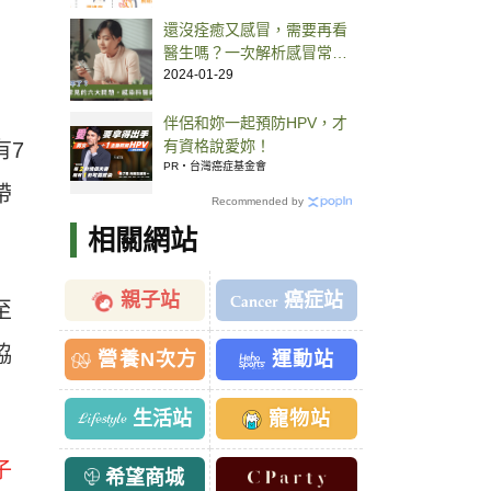
還沒痊癒又感冒，需要再看
醫生嗎？一次解析感冒常見
6 大 QA
2024-01-29
伴侶和妳一起預防HPV，才
有資格說愛妳！
有7
PR・台灣癌症基金會
帶
Recommended by
相關網站
親子站
癌症站
至
協
營養N次方
運動站
生活站
寵物站
子
希望商城