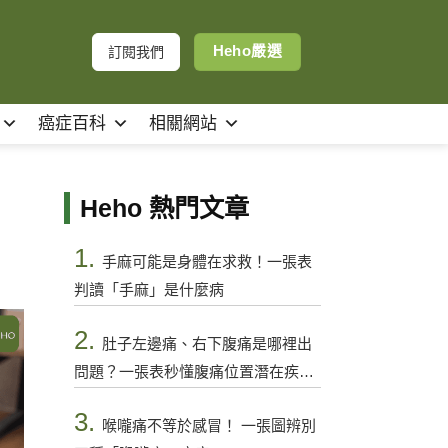
Heho嚴選
訂閱我們
癌症百科
相關網站
Heho 熱門文章
1.
手麻可能是身體在求救！一張表
判讀「手麻」是什麼病
2.
肚子左邊痛、右下腹痛是哪裡出
問題？一張表秒懂腹痛位置潛在疾病
與警訊
3.
喉嚨痛不等於感冒！ 一張圖辨別