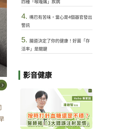
四種「喉嚨痛」疾病
4.
嘴巴有苦味，當心是4個器官發出
警訊
5.
腸道決定了你的健康！好菌「存
活率」是關鍵
影音健康
同
早