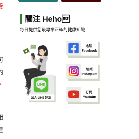
受
關注 Heho
每日提供您最專業正確的健康知識
可
的
，
相
達