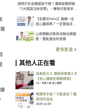
按時打針血糖還是不穩？潘廸智醫師揭
「3大錯誤注射習慣」、藥物可能根本沒
打進去
【名醫在Heho】胸痛一定
疾
是心臟病嗎？一定要裝支
有需
架？心臟科權威張其任主任
心房顫動診斷與消融治療趨
解析支架種類、風險與選擇
勢：雙能量技術發展
關鍵
更多影音
問
其他人正在看
是
追劇追太久 護眼保單要入手
【安心護眼定期眼睛險】
PR・安達人壽 安心護眼
括擤
睡醒常手麻？可能是這７種
，
原因所造成
2020-11-04