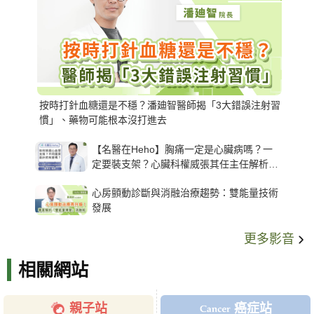
按時打針血糖還是不穩？潘廸智醫師揭「3大錯誤注射習
慣」、藥物可能根本沒打進去
【名醫在Heho】胸痛一定是心臟病嗎？一
定要裝支架？心臟科權威張其任主任解析支
架種類、風險與選擇關鍵
心房顫動診斷與消融治療趨勢：雙能量技術
發展
更多影音
相關網站
親子站
癌症站