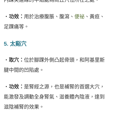
・
功效：
用於治療腹脹、腹瀉、
便祕
、黃疸、
足踝痛等。
5.
太谿穴
・
取穴：
位於腳踝外側凸起骨頭，和阿基里斯
腱中間的凹陷處。
・
功效：
是腎經之源，也是補腎的首選大穴，
能激發及調動全身腎氣、滋養體內陰液，達到
滋陰補腎的效果。