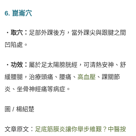
6.
崑崙穴
・
取穴：
足部外踝後方，當外踝尖與跟腱之間
凹陷處。
・
功效：
屬於足太陽膀胱經，可清熱安神、舒
緩腰腿，治療頭痛、腰痛、
高血壓
、踝關節
炎、坐骨神經痛等病症。
圖 / 楊紹楚
文章原文：
足底筋膜炎讓你舉步維艱？中醫按