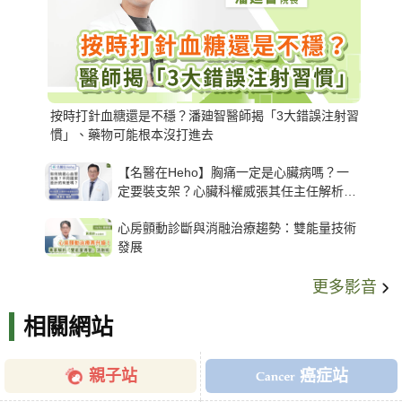
按時打針血糖還是不穩？潘廸智醫師揭「3大錯誤注射習
慣」、藥物可能根本沒打進去
【名醫在Heho】胸痛一定是心臟病嗎？一
定要裝支架？心臟科權威張其任主任解析支
架種類、風險與選擇關鍵
心房顫動診斷與消融治療趨勢：雙能量技術
發展
更多影音
相關網站
親子站
癌症站