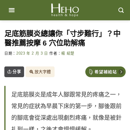
Skip
to
content
足底筋膜炎總讓你「寸步難行」？中
醫推薦按摩 6 穴位助解痛
日期：
2023 年 2 月 3 日
作者：
楊 紹楚
分享
放大字體
足底筋膜炎是成年人腳跟常見的疼痛之一，
常見的症狀為早晨下床的第一步，腳後跟前
的腳底會從深處出現劇烈疼痛，就像是被針
扎到一樣，之後才會慢慢緩解。