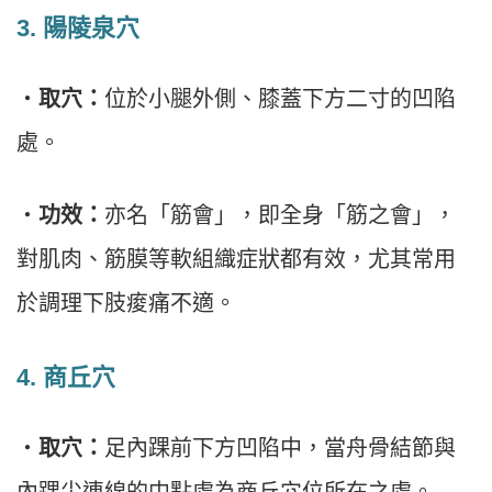
3.
陽陵泉穴
・
取穴：
位於小腿外側、膝蓋下方二寸的凹陷
處。
・
功效：
亦名「筋會」，即全身「筋之會」，
對肌肉、筋膜等軟組織症狀都有效，尤其常用
於調理下肢痠痛不適。
4.
商丘穴
・
取穴：
足內踝前下方凹陷中，當舟骨結節與
內踝尖連線的中點處為商丘穴位所在之處。