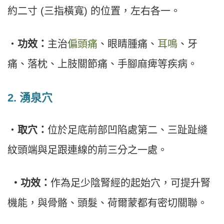
約二寸 (三指橫寬) 的位置，左右各一。
・
功效：
主治
偏頭痛
、眼睛腫痛、
耳鳴
、牙
痛、落枕、上肢關節痛、手腳麻痺等疾病。
2.
湧泉穴
・
取穴：
位於足底前部凹陷處第二、三趾趾縫
紋頭端與足跟連線的前三分之一處。
・功效：
作為足少陰腎經的起始穴，可提升腎
機能，與骨骼、頭髮、荷爾蒙都有密切關聯。