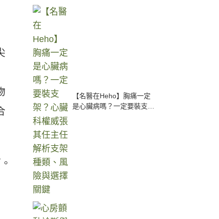
尖
物
【名醫在Heho】胸痛一定
是心臟病嗎？一定要裝支
合
架？心臟科權威張其任主任
解析支架種類、風險與選擇
關鍵
面。