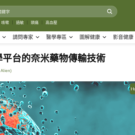
咳嗽
｜
過敏
｜
頭痛
｜
高血壓
請問專家
醫學專區
圖解健康
影音健康
學平台的奈米藥物傳輸技術
lien)