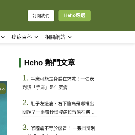
Heho嚴選
訂閱我們
癌症百科
相關網站
Heho 熱門文章
1.
手麻可能是身體在求救！一張表
判讀「手麻」是什麼病
2.
肚子左邊痛、右下腹痛是哪裡出
問題？一張表秒懂腹痛位置潛在疾病
與警訊
3.
喉嚨痛不等於感冒！ 一張圖辨別