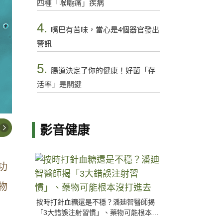
四種「喉嚨痛」疾病
4.
嘴巴有苦味，當心是4個器官發出
警訊
5.
腸道決定了你的健康！好菌「存
活率」是關鍵
影音健康
功
物
按時打針血糖還是不穩？潘廸智醫師揭
「3大錯誤注射習慣」、藥物可能根本沒
打進去