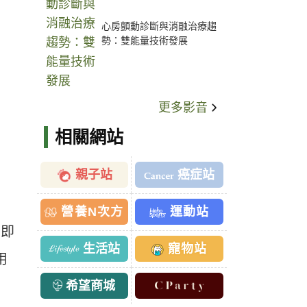
心房顫動診斷與消融治療趨
勢：雙能量技術發展
更多影音
相關網站
親子站
癌症站
營養N次方
運動站
」即
生活站
寵物站
用
希望商城