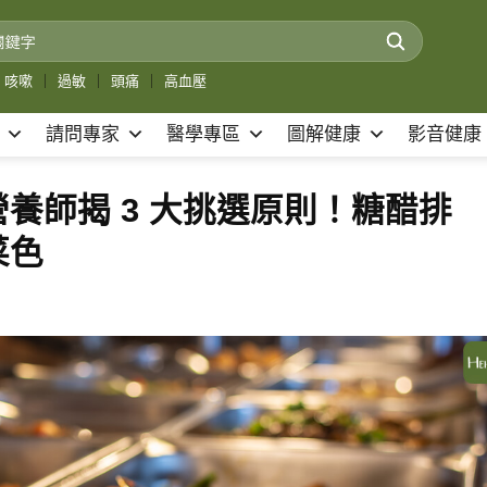
咳嗽
｜
過敏
｜
頭痛
｜
高血壓
請問專家
醫學專區
圖解健康
影音健康
養師揭 3 大挑選原則！糖醋排
菜色