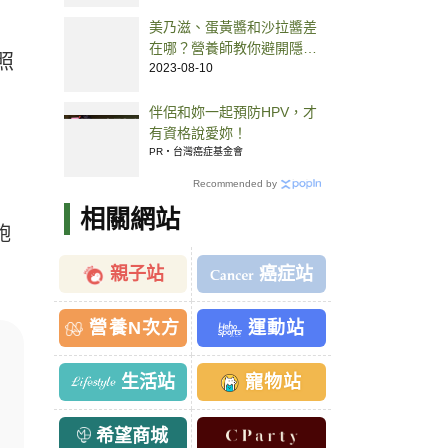
眼食物
美乃滋、蛋黃醬和沙拉醬差
在哪？營養師教你避開隱藏
照
版高熱量地雷
2023-08-10
伴侶和妳一起預防HPV，才
有資格說愛妳！
PR・台灣癌症基金會
Recommended by
相關網站
飽
親子站
癌症站
營養N次方
運動站
生活站
寵物站
希望商城