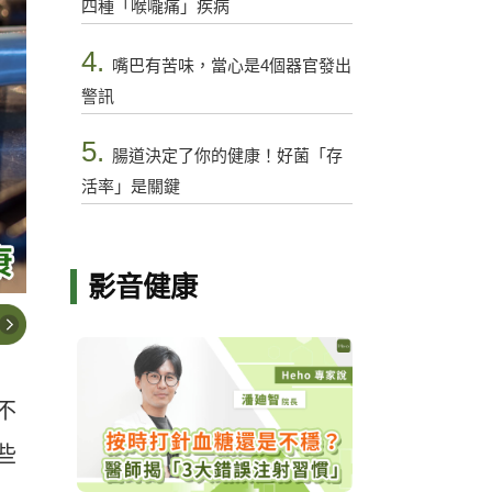
四種「喉嚨痛」疾病
4.
嘴巴有苦味，當心是4個器官發出
警訊
5.
腸道決定了你的健康！好菌「存
活率」是關鍵
影音健康
不
些