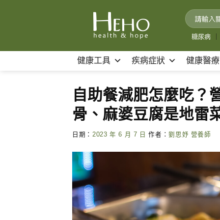
Skip
to
content
糖尿病
｜
健康工具
疾病症狀
健康醫療
自助餐減肥怎麼吃？營
骨、麻婆豆腐是地雷
日期：
2023 年 6 月 7 日
作者：
劉思妤 營養師