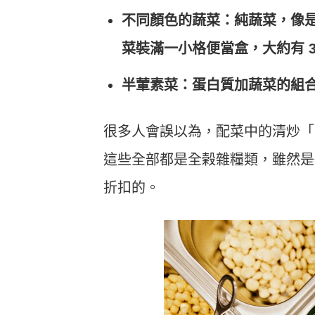
不同顏色的蔬菜：純蔬菜，像是
菜裝滿一小格便當盒，大約有 30
半葷素菜：蛋白質加蔬菜的組
很多人會誤以為，配菜中的清炒「
這些全部都是全榖雜糧類，雖然是
折扣的。