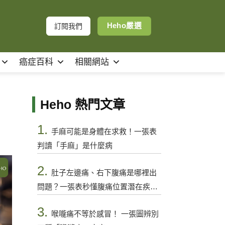
Heho嚴選
訂閱我們
癌症百科
相關網站
Heho 熱門文章
1.
手麻可能是身體在求救！一張表
判讀「手麻」是什麼病
2.
肚子左邊痛、右下腹痛是哪裡出
問題？一張表秒懂腹痛位置潛在疾病
與警訊
3.
喉嚨痛不等於感冒！ 一張圖辨別