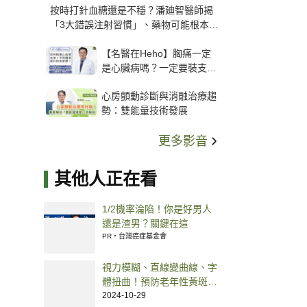
按時打針血糖還是不穩？潘廸智醫師揭
「3大錯誤注射習慣」、藥物可能根本沒
打進去
【名醫在Heho】胸痛一定
是心臟病嗎？一定要裝支
架？心臟科權威張其任主任
心房顫動診斷與消融治療趨
解析支架種類、風險與選擇
勢：雙能量技術發展
關鍵
更多影音
其他人正在看
1/2機率淪陷！你是好男人
還是渣男？關鍵在這
PR・台灣癌症基金會
視力模糊、直線變曲線、字
體扭曲！預防老年性黃斑部
病變，營養師推薦必吃 4 護
2024-10-29