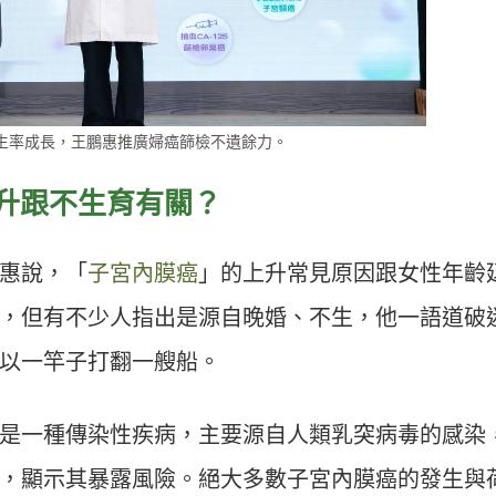
生率成長，王鵬惠推廣婦癌篩檢不遺餘力。
升跟不生育有關？
惠說，「
子宮內膜癌
」的上升常見原因跟女性年齡
，但有不少人指出是源自晚婚、不生，他一語道破
以一竿子打翻一艘船。
是一種傳染性疾病，主要源自人類乳突病毒的感染
，顯示其暴露風險。絕大多數子宮內膜癌的發生與