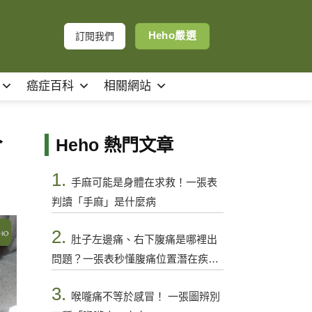
Heho嚴選
訂閱我們
癌症百科
相關網站
人
Heho 熱門文章
1.
手麻可能是身體在求救！一張表
判讀「手麻」是什麼病
2.
肚子左邊痛、右下腹痛是哪裡出
問題？一張表秒懂腹痛位置潛在疾病
與警訊
3.
喉嚨痛不等於感冒！ 一張圖辨別