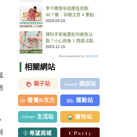
李千娜懷孕血壓低到剩
40？醫：孕期注意 4 重點防
止低血壓釀摔倒
2024-03-20
婦科手術後要如何避免沾
黏？小心術後 1 周達沾黏高
峰
2023-12-15
Recommended by
相關網站
延
親子站
癌症站
迷
營養N次方
運動站
生活站
寵物站
，
荷
希望商城