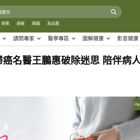
咳嗽
｜
過敏
｜
頭痛
｜
高血壓
請問專家
醫學專區
圖解健康
影音健康
婦癌名醫王鵬惠破除迷思 陪伴病