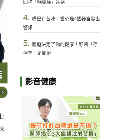
四種「喉嚨痛」疾病
4.
嘴巴有苦味，當心是4個器官發出
警訊
5.
腸道決定了你的健康！好菌「存
活率」是關鍵
影音健康
比
床