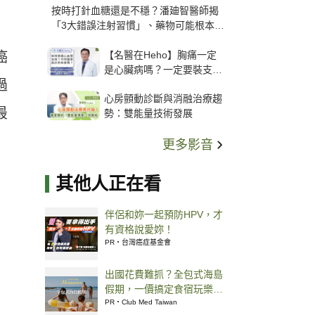
按時打針血糖還是不穩？潘廸智醫師揭
「3大錯誤注射習慣」、藥物可能根本沒
打進去
【名醫在Heho】胸痛一定
癌
是心臟病嗎？一定要裝支
過
架？心臟科權威張其任主任
心房顫動診斷與消融治療趨
解析支架種類、風險與選擇
最
勢：雙能量技術發展
關鍵
更多影音
其他人正在看
伴侶和妳一起預防HPV，才
有資格說愛妳！
PR・台灣癌症基金會
出國花費難抓？全包式海島
假期，一價搞定食宿玩樂，
省錢更省心！
PR・Club Med Taiwan