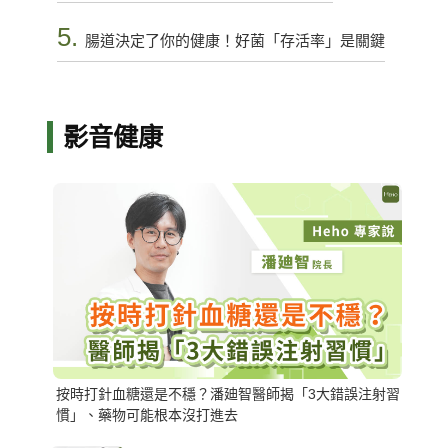
5.
腸道決定了你的健康！好菌「存活率」是關鍵
影音健康
按時打針血糖還是不穩？潘廸智醫師揭「3大錯誤注射習
慣」、藥物可能根本沒打進去