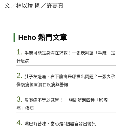
文／林以璿 圖／許嘉真
Heho 熱門文章
1.
手麻可能是身體在求救！一張表判讀「手麻」是
什麼病
2.
肚子左邊痛、右下腹痛是哪裡出問題？一張表秒
懂腹痛位置潛在疾病與警訊
3.
喉嚨痛不等於感冒！ 一張圖辨別四種「喉嚨
痛」疾病
4.
嘴巴有苦味，當心是4個器官發出警訊