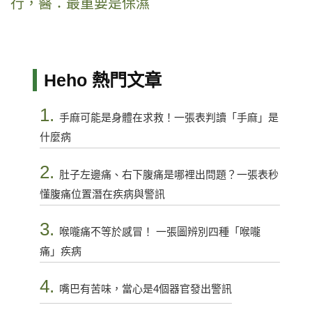
行，醫：最重要是保濕
Heho 熱門文章
1.
手麻可能是身體在求救！一張表判讀「手麻」是
什麼病
2.
肚子左邊痛、右下腹痛是哪裡出問題？一張表秒
懂腹痛位置潛在疾病與警訊
3.
喉嚨痛不等於感冒！ 一張圖辨別四種「喉嚨
痛」疾病
4.
嘴巴有苦味，當心是4個器官發出警訊