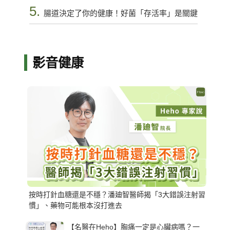
5.
腸道決定了你的健康！好菌「存活率」是關鍵
影音健康
按時打針血糖還是不穩？潘廸智醫師揭「3大錯誤注射習
慣」、藥物可能根本沒打進去
【名醫在Heho】胸痛一定是心臟病嗎？一