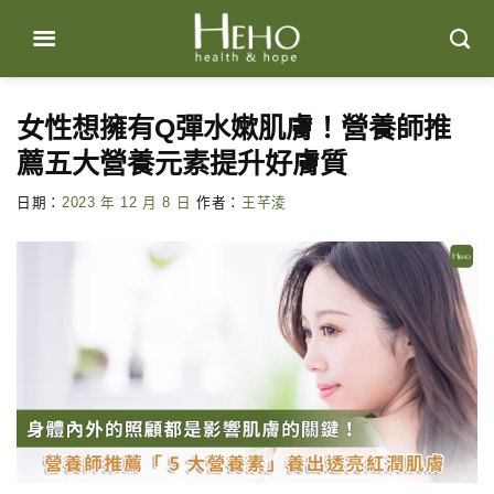
Skip
to
content
女性想擁有Q彈水嫰肌膚！營養師推
薦五大營養元素提升好膚質
日期：
2023 年 12 月 8 日
作者：
王芊淩