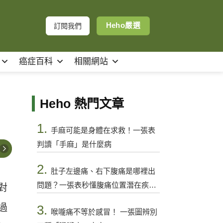
Heho嚴選
訂閱我們
癌症百科
相關網站
Heho 熱門文章
1.
手麻可能是身體在求救！一張表
判讀「手麻」是什麼病
2.
肚子左邊痛、右下腹痛是哪裡出
問題？一張表秒懂腹痛位置潛在疾病
對
與警訊
過
3.
喉嚨痛不等於感冒！ 一張圖辨別