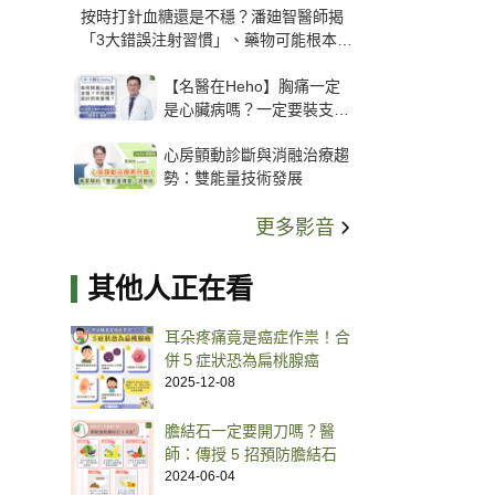
按時打針血糖還是不穩？潘廸智醫師揭
「3大錯誤注射習慣」、藥物可能根本沒
打進去
【名醫在Heho】胸痛一定
是心臟病嗎？一定要裝支
架？心臟科權威張其任主任
心房顫動診斷與消融治療趨
解析支架種類、風險與選擇
勢：雙能量技術發展
關鍵
更多影音
其他人正在看
耳朵疼痛竟是癌症作祟！合
併５症狀恐為扁桃腺癌
2025-12-08
膽結石一定要開刀嗎？醫
師：傳授 5 招預防膽結石
2024-06-04