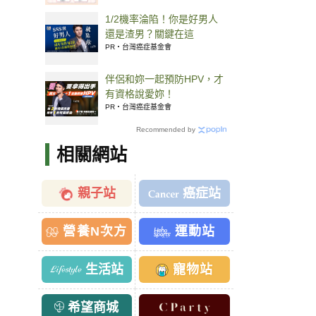
1/2機率淪陷！你是好男人
還是渣男？關鍵在這
PR・台灣癌症基金會
伴侶和妳一起預防HPV，才
有資格說愛妳！
PR・台灣癌症基金會
Recommended by
相關網站
親子站
癌症站
營養N次方
運動站
生活站
寵物站
希望商城