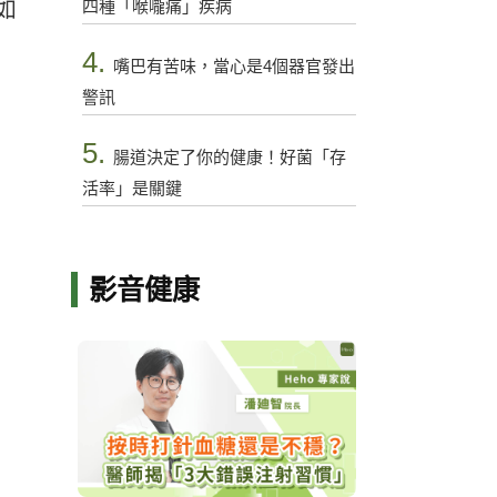
四種「喉嚨痛」疾病
如
4.
嘴巴有苦味，當心是4個器官發出
警訊
5.
腸道決定了你的健康！好菌「存
活率」是關鍵
影音健康