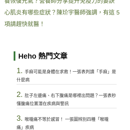
養恢復元氣？營養師分享提升免疫力的要訣
心肌炎有哪些症狀？陳玠宇醫師強調，有這 5
項請趕快就醫！
Heho 熱門文章
1.
手麻可能是身體在求救！一張表判讀「手麻」是
什麼病
2.
肚子左邊痛、右下腹痛是哪裡出問題？一張表秒
懂腹痛位置潛在疾病與警訊
3.
喉嚨痛不等於感冒！ 一張圖辨別四種「喉嚨
痛」疾病