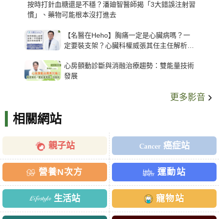
按時打針血糖還是不穩？潘廸智醫師揭「3大錯誤注射習
慣」、藥物可能根本沒打進去
【名醫在Heho】胸痛一定是心臟病嗎？一
定要裝支架？心臟科權威張其任主任解析支
架種類、風險與選擇關鍵
心房顫動診斷與消融治療趨勢：雙能量技術
發展
更多影音
相關網站
親子站
癌症站
營養N次方
運動站
生活站
寵物站