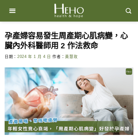
Skip
to
content
孕產婦容易發生周產期心肌病變，心
臟內外科醫師用 2 作法救命
日期：
2024 年 1 月 4 日
作者：
黃慧玫