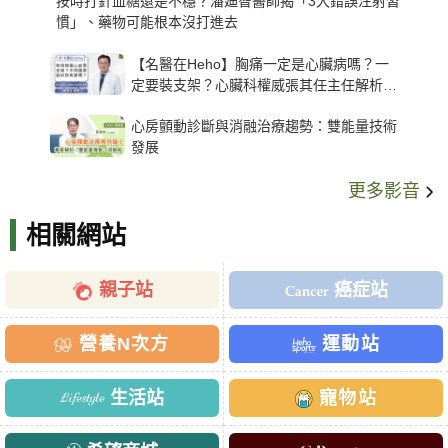
按時打針血糖還是不穩？潘廸智醫師揭「3大錯誤注射習
慣」、藥物可能根本沒打進去
【名醫在Heho】胸痛一定是心臟病嗎？一
定要裝支架？心臟科權威張其任主任解析支
架種類、風險與選擇關鍵
心房顫動診斷與消融治療趨勢：雙能量技術
發展
更多影音
相關網站
親子站
癌症站
營養N次方
運動站
生活站
寵物站