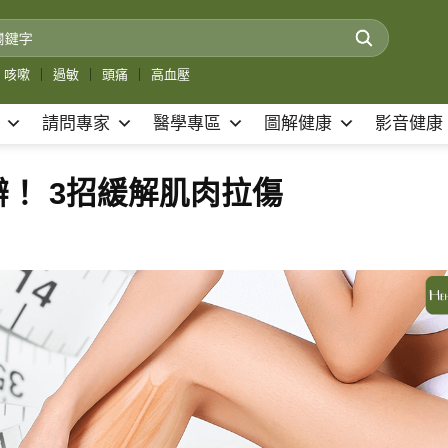
咳嗽
｜
過敏
｜
頭痛
｜
高血壓
請問專家
醫學專區
圖解健康
影音健康
！ 3招緩解肌肉拉傷