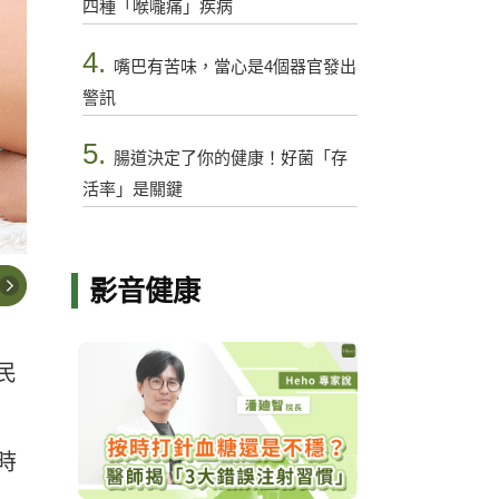
四種「喉嚨痛」疾病
4.
嘴巴有苦味，當心是4個器官發出
警訊
5.
腸道決定了你的健康！好菌「存
活率」是關鍵
影音健康
民
時