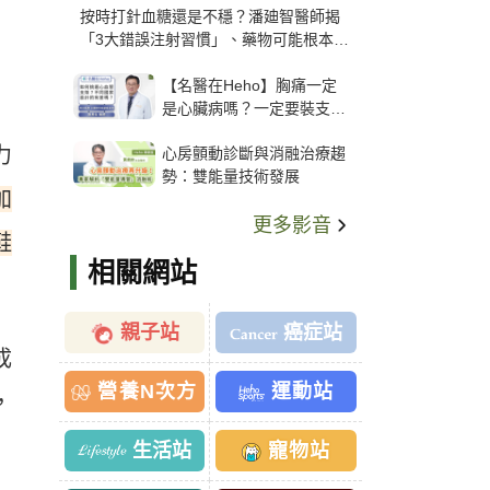
按時打針血糖還是不穩？潘廸智醫師揭
「3大錯誤注射習慣」、藥物可能根本沒
打進去
【名醫在Heho】胸痛一定
是心臟病嗎？一定要裝支
架？心臟科權威張其任主任
力
心房顫動診斷與消融治療趨
解析支架種類、風險與選擇
勢：雙能量技術發展
關鍵
加
更多影音
鞋
相關網站
親子站
癌症站
成
營養N次方
運動站
，
生活站
寵物站