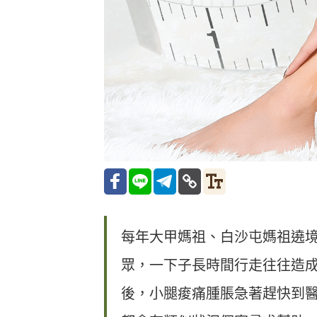
每年大甲媽祖、白沙屯媽祖遶
眾，一下子長時間行走往往造成
後，小腿痠痛腫脹急著趕快到