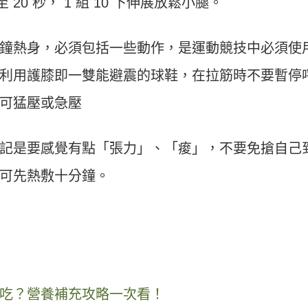
20 秒， 1 組 10 下伸展放鬆小腿。
鐘熱身，必須包括一些動作，是運動競技中必須使
利用護膝即一雙能避震的球鞋，在拉筋時不要暫停
可猛壓或急壓
記是要感覺有點「張力」、「痠」，不要免搶自己
可先熱敷十分鐘。
吃？營養補充攻略一次看！