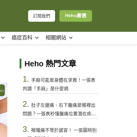
Heho嚴選
訂閱我們
癌症百科
相關網站
Heho 熱門文章
1.
手麻可能是身體在求救！一張表
判讀「手麻」是什麼病
2.
肚子左邊痛、右下腹痛是哪裡出
問題？一張表秒懂腹痛位置潛在疾病
與警訊
3.
喉嚨痛不等於感冒！ 一張圖辨別