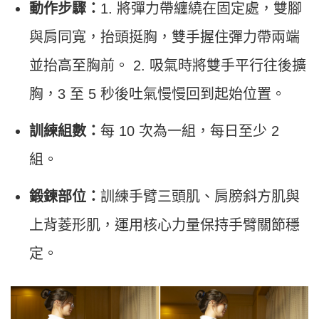
動作步驟：
1. 將彈力帶纏繞在固定處，雙腳
與肩同寬，抬頭挺胸，雙手握住彈力帶兩端
並抬高至胸前。 2. 吸氣時將雙手平行往後擴
胸，3 至 5 秒後吐氣慢慢回到起始位置。
訓練組數：
每 10 次為一組，每日至少 2
組。
鍛鍊部位：
訓練手臂三頭肌、肩膀斜方肌與
上背菱形肌，運用核心力量保持手臂關節穩
定。