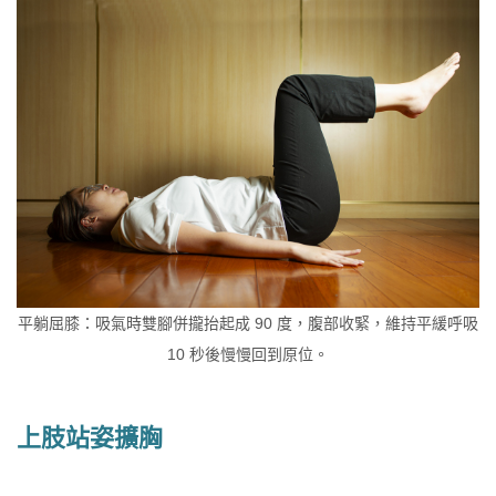
平躺屈膝：吸氣時雙腳併攏抬起成 90 度，腹部收緊，維持平緩呼吸
10 秒後慢慢回到原位。
上肢站姿擴胸