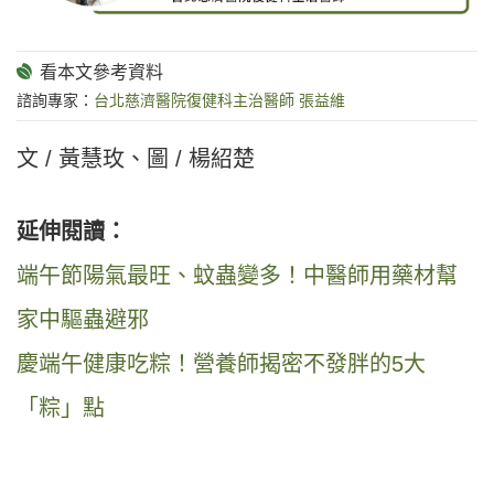
諮詢專家：
台北慈濟醫院復健科主治醫師 張益維
文 / 黃慧玫、圖 / 楊紹楚
延伸閱讀：
端午節陽氣最旺、蚊蟲變多！中醫師用藥材幫
家中驅蟲避邪
慶端午健康吃粽！營養師揭密不發胖的5大
「粽」點