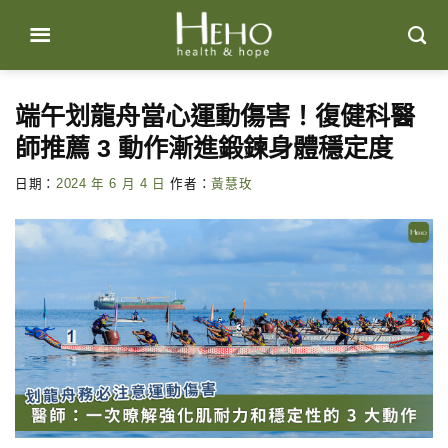
Skip
to
content
端午划龍舟當心運動傷害！復健科醫
師推薦 3 動作漸進鍛鍊身體穩定度
日期：
2024 年 6 月 4 日
作者：
黃慧玫