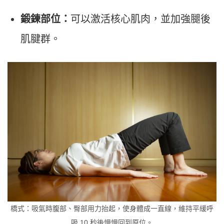
鍛鍊部位：
可以激活核心肌肉，並加強腿後
肌腱群。
橋式：吸氣時腹部、臀部用力抬起，使身體成一直線，維持平緩呼
吸 10 秒後慢慢回到原位。