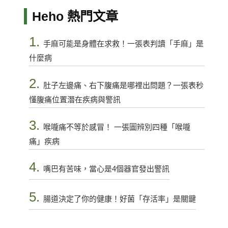
Heho 熱門文章
1.
手麻可能是身體在求救！一張表判讀「手麻」是
什麼病
2.
肚子左邊痛、右下腹痛是哪裡出問題？一張表秒
懂腹痛位置潛在疾病與警訊
3.
喉嚨痛不等於感冒！ 一張圖辨別四種「喉嚨
痛」疾病
4.
嘴巴有苦味，當心是4個器官發出警訊
5.
腸道決定了你的健康！好菌「存活率」是關鍵