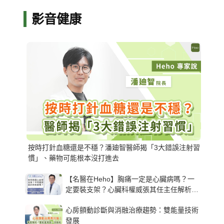
影音健康
按時打針血糖還是不穩？潘廸智醫師揭「3大錯誤注射習
慣」、藥物可能根本沒打進去
【名醫在Heho】胸痛一定是心臟病嗎？一
定要裝支架？心臟科權威張其任主任解析支
架種類、風險與選擇關鍵
心房顫動診斷與消融治療趨勢：雙能量技術
發展