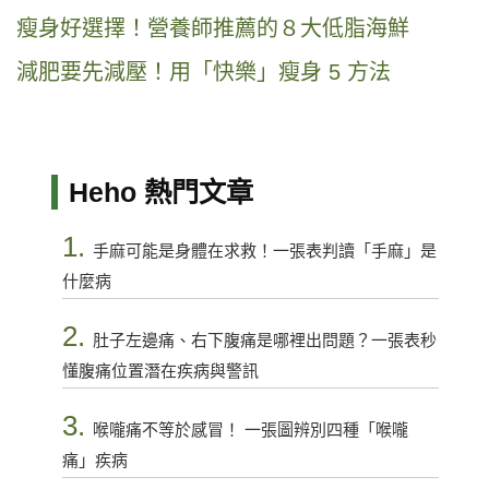
瘦身好選擇！營養師推薦的８大低脂海鮮
減肥要先減壓！用「快樂」瘦身 5 方法
Heho 熱門文章
1.
手麻可能是身體在求救！一張表判讀「手麻」是
什麼病
2.
肚子左邊痛、右下腹痛是哪裡出問題？一張表秒
懂腹痛位置潛在疾病與警訊
3.
喉嚨痛不等於感冒！ 一張圖辨別四種「喉嚨
痛」疾病