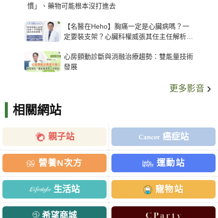
慣」、藥物可能根本沒打進去
【名醫在Heho】胸痛一定是心臟病嗎？一
定要裝支架？心臟科權威張其任主任解析支
架種類、風險與選擇關鍵
心房顫動診斷與消融治療趨勢：雙能量技術
發展
更多影音
相關網站
親子站
癌症站
營養N次方
運動站
生活站
寵物站
希望商城