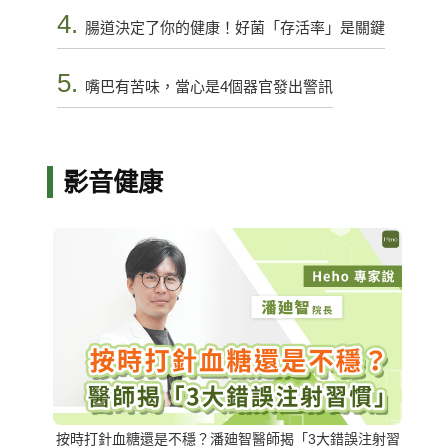
4.
腸道決定了你的健康！好菌「存活率」是關鍵
5.
嘴巴有苦味，當心是4個器官發出警訊
影音健康
按時打針血糖還是不穩？潘廸智醫師揭「3大錯誤注射習