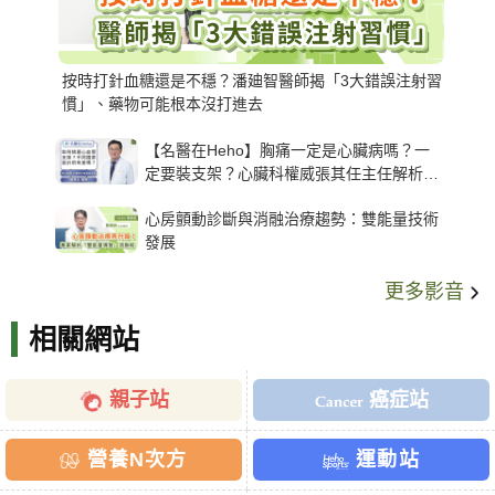
按時打針血糖還是不穩？潘廸智醫師揭「3大錯誤注射習
慣」、藥物可能根本沒打進去
【名醫在Heho】胸痛一定是心臟病嗎？一
定要裝支架？心臟科權威張其任主任解析支
架種類、風險與選擇關鍵
心房顫動診斷與消融治療趨勢：雙能量技術
發展
更多影音
相關網站
親子站
癌症站
營養N次方
運動站