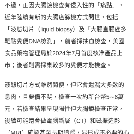
不過，正因大腸鏡檢查有侵入性的「痛點」，
近年陸續有新的大腸癌篩檢方式問世，包括
「液態切片（liquid biopsy）及「大腸直腸癌多
靶點糞便DNA檢測」，前者採抽血檢查，美國
食品藥物管理局於2024年7月首度核准產品上
市；後者則需採集較多的糞便才能檢查。
液態切片方式雖然簡便，但它會遺漏大多數的
息肉，且要價不斐，檢查一次約新台幣5∼6萬
元，若檢查結果呈現陽性但大腸鏡檢查正常，
後續可能還會做電腦斷層（CT）和磁振造影
（MRI）確認甚至長期追蹤，易形成不必要的心