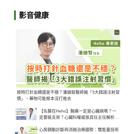
影音健康
按時打針血糖還是不穩？潘廸智醫師揭「3大錯誤注射習
慣」、藥物可能根本沒打進去
【名醫在Heho】胸痛一定是心臟病嗎？一
定要裝支架？心臟科權威張其任主任解析支
架種類、風險與選擇關鍵
心房顫動診斷與消融治療趨勢：雙能量技術