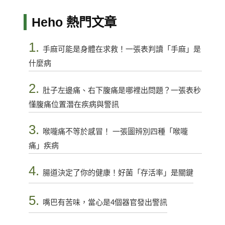
Heho 熱門文章
1.
手麻可能是身體在求救！一張表判讀「手麻」是
什麼病
2.
肚子左邊痛、右下腹痛是哪裡出問題？一張表秒
懂腹痛位置潛在疾病與警訊
3.
喉嚨痛不等於感冒！ 一張圖辨別四種「喉嚨
痛」疾病
4.
腸道決定了你的健康！好菌「存活率」是關鍵
5.
嘴巴有苦味，當心是4個器官發出警訊