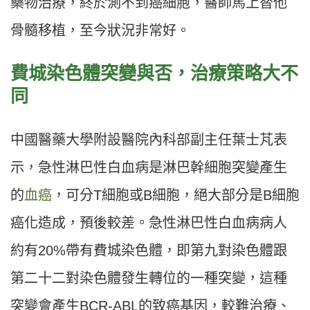
藥物治療，終於測不到癌細胞，醫師馬上替他
骨髓移植，至今狀況非常好。
費城染色體突變與否，治療策略大不
同
中國醫藥大學附設醫院內科部副主任葉士芃表
示，急性淋巴性白血病是淋巴幹細胞突變產生
的
血癌
，可分T細胞或B細胞，絕大部分是B細胞
癌化造成，預後較差。急性淋巴性白血病病人
約有20%帶有費城染色體，即第九對染色體跟
第二十二對染色體發生轉位的一種突變，這種
突變會產生BCR-ABL的致癌基因，較難治療、