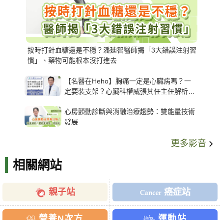
按時打針血糖還是不穩？潘廸智醫師揭「3大錯誤注射習
慣」、藥物可能根本沒打進去
【名醫在Heho】胸痛一定是心臟病嗎？一
定要裝支架？心臟科權威張其任主任解析支
架種類、風險與選擇關鍵
心房顫動診斷與消融治療趨勢：雙能量技術
發展
更多影音
相關網站
親子站
癌症站
營養N次方
運動站