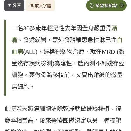
分享
放大字體
一名30多歲年輕男性去年因全身嚴重骨
頭
痛
、發燒就醫，意外發現罹患急性淋巴性
白
血病
(ALL)，經標靶藥物治療，就在MRD (微
量殘存疾病檢測)為陰性，體內測不到殘存癌
細胞，要做骨髓移植前，又冒出難纏的微量
癌細胞。
此時若未將癌細胞清除乾淨就做骨髓移植，復
發率相當高。後來醫療團隊決定以另一種標靶