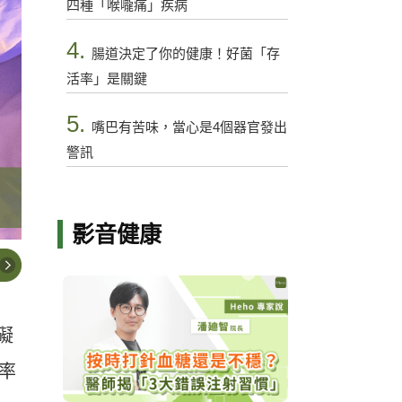
四種「喉嚨痛」疾病
4.
腸道決定了你的健康！好菌「存
活率」是關鍵
5.
嘴巴有苦味，當心是4個器官發出
警訊
影音健康
礙
率