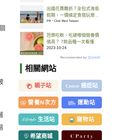
出國花費難抓？全包式海島
假期，一價搞定食宿玩樂，
省錢更省心！
PR・Club Med Taiwan
個
芭樂吃軟、吃硬哪個營養價
值高？ 7款品種一次看懂
2023-10-24
Recommended by
相關網站
被
親子站
癌症站
營養N次方
運動站
著
生活站
寵物站
易
希望商城