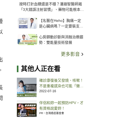
按時打針血糖還是不穩？潘廸智醫師揭
「3大錯誤注射習慣」、藥物可能根本沒
打進去
【名醫在Heho】胸痛一定
睡
是心臟病嗎？一定要裝支
以
架？心臟科權威張其任主任
心房顫動診斷與消融治療趨
解析支架種類、風險與選擇
勢：雙能量技術發展
關鍵
更多影音
出
其他人正在看
。
確診康復後又發燒、咳嗽！
不是重複感染也可能「黴漿
長
菌」釀禍
2022-07-16
問
伴侶和妳一起預防HPV，才
有資格說愛妳！
PR・台灣癌症基金會