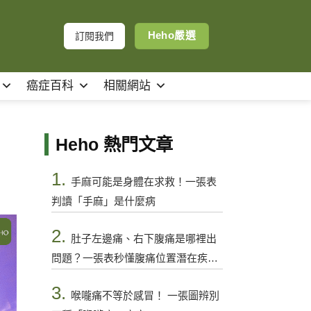
Heho嚴選
訂閱我們
癌症百科
相關網站
Heho 熱門文章
1.
手麻可能是身體在求救！一張表
判讀「手麻」是什麼病
2.
肚子左邊痛、右下腹痛是哪裡出
問題？一張表秒懂腹痛位置潛在疾病
與警訊
3.
喉嚨痛不等於感冒！ 一張圖辨別