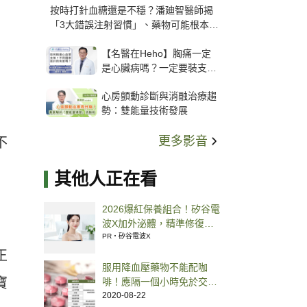
按時打針血糖還是不穩？潘廸智醫師揭
「3大錯誤注射習慣」、藥物可能根本沒
打進去
【名醫在Heho】胸痛一定
是心臟病嗎？一定要裝支
架？心臟科權威張其任主任
心房顫動診斷與消融治療趨
解析支架種類、風險與選擇
勢：雙能量技術發展
關鍵
更多影音
不
其他人正在看
2026爆紅保養組合！矽谷電
波X加外泌體，精準修復超
有感
PR・矽谷電波X
正
服用降血壓藥物不能配咖
寶
啡！應隔一個小時免於交互
作用 這類藥品都該注意
2020-08-22