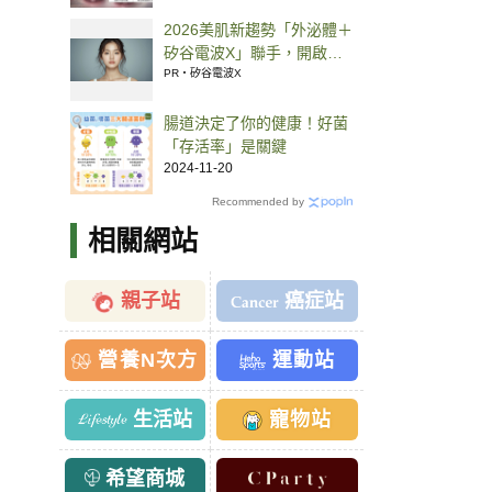
2026美肌新趨勢「外泌體＋
矽谷電波X」聯手，開啟高
階養膚新世代
PR・矽谷電波X
腸道決定了你的健康！好菌
「存活率」是關鍵
2024-11-20
Recommended by
相關網站
親子站
癌症站
營養N次方
運動站
生活站
寵物站
希望商城