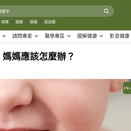
咳嗽
｜
過敏
｜
頭痛
｜
高血壓
請問專家
醫學專區
圖解健康
影音健康
，媽媽應該怎麼辦？