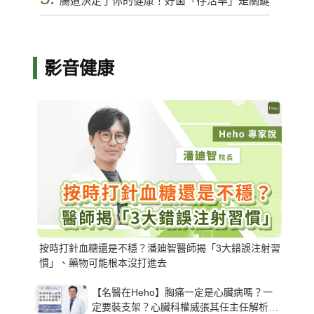
腸道決定了你的健康！好菌「存活率」是關鍵
影音健康
按時打針血糖還是不穩？潘廸智醫師揭「3大錯誤注射習
慣」、藥物可能根本沒打進去
【名醫在Heho】胸痛一定是心臟病嗎？一
定要裝支架？心臟科權威張其任主任解析支