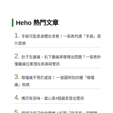
Heho 熱門文章
1.
手麻可能是身體在求救！一張表判讀「手麻」是
什麼病
2.
肚子左邊痛、右下腹痛是哪裡出問題？一張表秒
懂腹痛位置潛在疾病與警訊
3.
喉嚨痛不等於感冒！ 一張圖辨別四種「喉嚨
痛」疾病
4.
嘴巴有苦味，當心是4個器官發出警訊
5.