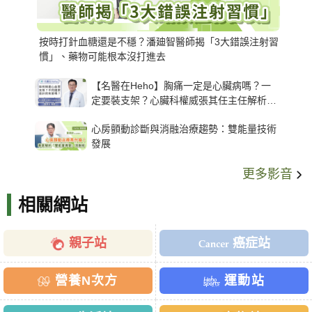
按時打針血糖還是不穩？潘廸智醫師揭「3大錯誤注射習
慣」、藥物可能根本沒打進去
【名醫在Heho】胸痛一定是心臟病嗎？一
定要裝支架？心臟科權威張其任主任解析支
架種類、風險與選擇關鍵
心房顫動診斷與消融治療趨勢：雙能量技術
發展
更多影音
相關網站
親子站
癌症站
營養N次方
運動站