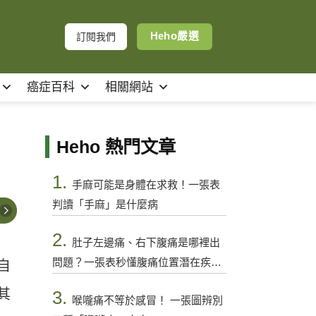
Heho嚴選
訂閱我們
癌症百科
相關網站
Heho 熱門文章
1.
手麻可能是身體在求救！一張表
判讀「手麻」是什麼病
2.
肚子左邊痛、右下腹痛是哪裡出
問題？一張表秒懂腹痛位置潛在疾病
自
與警訊
其
3.
喉嚨痛不等於感冒！ 一張圖辨別