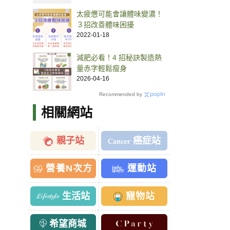
太疲憊可能會讓體味變濃！
３招改善體味困擾
2022-01-18
減肥必看！4 招秘訣製造熱
量赤字輕鬆瘦身
2026-04-16
Recommended by
相關網站
親子站
癌症站
營養N次方
運動站
生活站
寵物站
希望商城