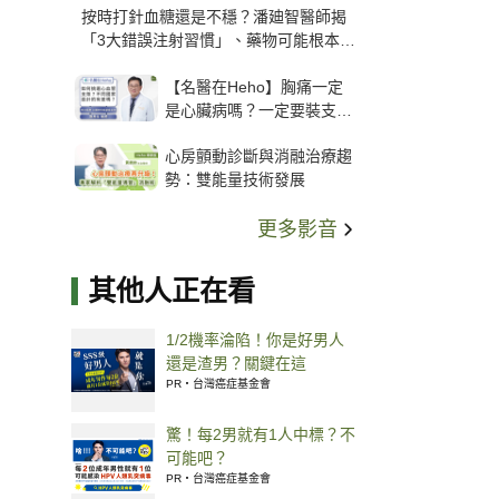
按時打針血糖還是不穩？潘廸智醫師揭
「3大錯誤注射習慣」、藥物可能根本沒
打進去
【名醫在Heho】胸痛一定
是心臟病嗎？一定要裝支
架？心臟科權威張其任主任
心房顫動診斷與消融治療趨
解析支架種類、風險與選擇
勢：雙能量技術發展
關鍵
更多影音
其他人正在看
1/2機率淪陷！你是好男人
還是渣男？關鍵在這
PR・台灣癌症基金會
驚！每2男就有1人中標？不
可能吧？
PR・台灣癌症基金會