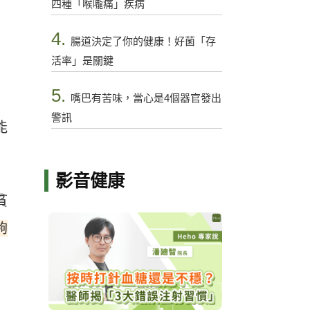
四種「喉嚨痛」疾病
4.
腸道決定了你的健康！好菌「存
活率」是關鍵
5.
嘴巴有苦味，當心是4個器官發出
警訊
能
影音健康
貧
夠