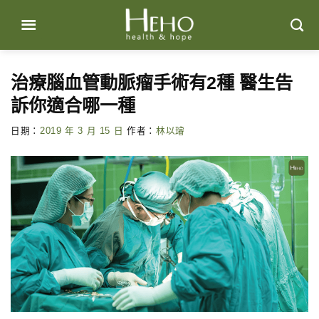
Skip
to
content
治療腦血管動脈瘤手術有2種 醫生告
訴你適合哪一種
日期：
2019 年 3 月 15 日
作者：
林以璿