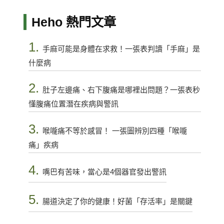
Heho 熱門文章
1.
手麻可能是身體在求救！一張表判讀「手麻」是
什麼病
2.
肚子左邊痛、右下腹痛是哪裡出問題？一張表秒
懂腹痛位置潛在疾病與警訊
3.
喉嚨痛不等於感冒！ 一張圖辨別四種「喉嚨
痛」疾病
4.
嘴巴有苦味，當心是4個器官發出警訊
5.
腸道決定了你的健康！好菌「存活率」是關鍵