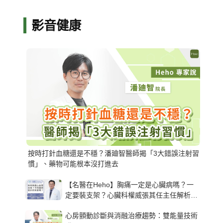
影音健康
按時打針血糖還是不穩？潘廸智醫師揭「3大錯誤注射習
慣」、藥物可能根本沒打進去
【名醫在Heho】胸痛一定是心臟病嗎？一
定要裝支架？心臟科權威張其任主任解析支
架種類、風險與選擇關鍵
心房顫動診斷與消融治療趨勢：雙能量技術