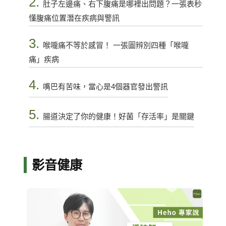
2.
肚子左邊痛、右下腹痛是哪裡出問題？一張表秒
懂腹痛位置潛在疾病與警訊
3.
喉嚨痛不等於感冒！ 一張圖辨別四種「喉嚨
痛」疾病
4.
嘴巴有苦味，當心是4個器官發出警訊
5.
腸道決定了你的健康！好菌「存活率」是關鍵
影音健康