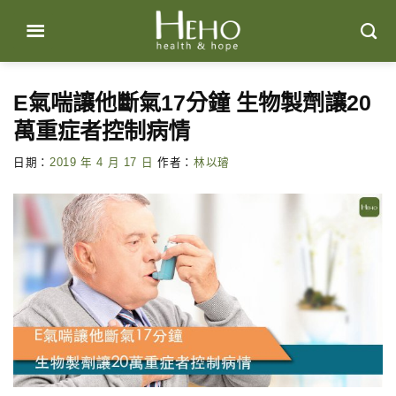
Skip
to
content
E氣喘讓他斷氣17分鐘 生物製劑讓20
萬重症者控制病情
日期：
2019 年 4 月 17 日
作者：
林以璿