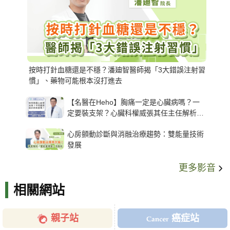
按時打針血糖還是不穩？潘廸智醫師揭「3大錯誤注射習
慣」、藥物可能根本沒打進去
【名醫在Heho】胸痛一定是心臟病嗎？一
定要裝支架？心臟科權威張其任主任解析支
架種類、風險與選擇關鍵
心房顫動診斷與消融治療趨勢：雙能量技術
發展
更多影音
相關網站
親子站
癌症站