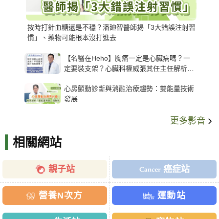
按時打針血糖還是不穩？潘廸智醫師揭「3大錯誤注射習
慣」、藥物可能根本沒打進去
【名醫在Heho】胸痛一定是心臟病嗎？一
定要裝支架？心臟科權威張其任主任解析支
架種類、風險與選擇關鍵
心房顫動診斷與消融治療趨勢：雙能量技術
發展
更多影音
相關網站
親子站
癌症站
營養N次方
運動站