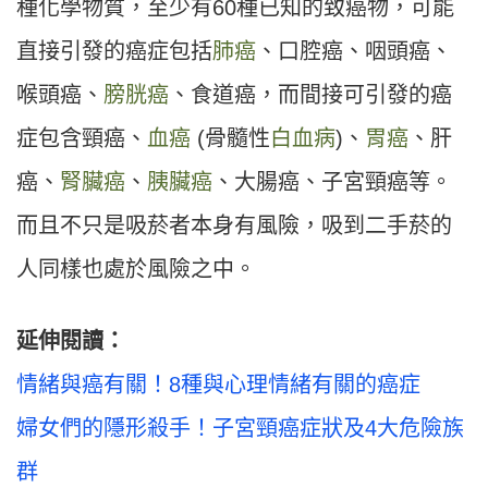
種化學物質，至少有60種已知的致癌物，可能
直接引發的癌症包括
肺癌
、口腔癌、咽頭癌、
喉頭癌、
膀胱癌
、食道癌，而間接可引發的癌
症包含頸癌、
血癌
(骨髓性
白血病
)、
胃癌
、肝
癌、
腎臟癌
、
胰臟癌
、大腸癌、子宮頸癌等。
而且不只是吸菸者本身有風險，吸到二手菸的
人同樣也處於風險之中。
延伸閱讀：
情緒與癌有關！8種與心理情緒有關的癌症
婦女們的隱形殺手！子宮頸癌症狀及4大危險族
群