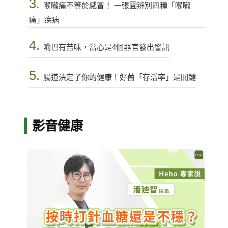
3.
喉嚨痛不等於感冒！ 一張圖辨別四種「喉嚨
痛」疾病
4.
嘴巴有苦味，當心是4個器官發出警訊
5.
腸道決定了你的健康！好菌「存活率」是關鍵
影音健康