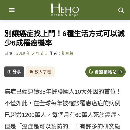
Skip
to
content
別讓癌症找上門！6種生活方式可以減
少6成罹癌機率
日期：
2019 年 5 月 2 日
作者：
艾蜜莉
分享
放大字體
癌症已經連續35年蟬聯國人10大死因的首位！
不僅如此，在全球每年被確診罹患癌症的病例
已超過1200萬人，每個月有60萬人死於癌症。
但是「癌症是可以預防的」！有許多的研究顯