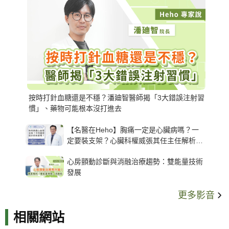
按時打針血糖還是不穩？潘廸智醫師揭「3大錯誤注射習
慣」、藥物可能根本沒打進去
【名醫在Heho】胸痛一定是心臟病嗎？一
定要裝支架？心臟科權威張其任主任解析支
架種類、風險與選擇關鍵
心房顫動診斷與消融治療趨勢：雙能量技術
發展
更多影音
相關網站