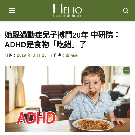
Skip
to
content
她跟過動症兒子搏鬥20年 中研院：
ADHD是食物「吃錯」了
日期：
2019 年 8 月 13 日
作者：
盧映慈