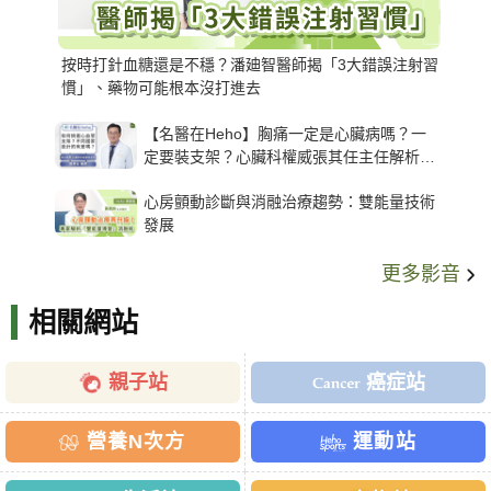
按時打針血糖還是不穩？潘廸智醫師揭「3大錯誤注射習
慣」、藥物可能根本沒打進去
【名醫在Heho】胸痛一定是心臟病嗎？一
定要裝支架？心臟科權威張其任主任解析支
架種類、風險與選擇關鍵
心房顫動診斷與消融治療趨勢：雙能量技術
發展
更多影音
相關網站
親子站
癌症站
營養N次方
運動站