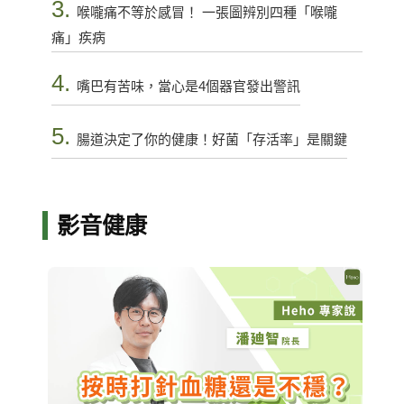
3.
喉嚨痛不等於感冒！ 一張圖辨別四種「喉嚨
痛」疾病
4.
嘴巴有苦味，當心是4個器官發出警訊
5.
腸道決定了你的健康！好菌「存活率」是關鍵
影音健康