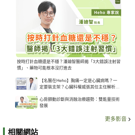
按時打針血糖還是不穩？潘廸智醫師揭「3大錯誤注射習
慣」、藥物可能根本沒打進去
【名醫在Heho】胸痛一定是心臟病嗎？一
定要裝支架？心臟科權威張其任主任解析支
架種類、風險與選擇關鍵
心房顫動診斷與消融治療趨勢：雙能量技術
發展
更多影音
相關網站