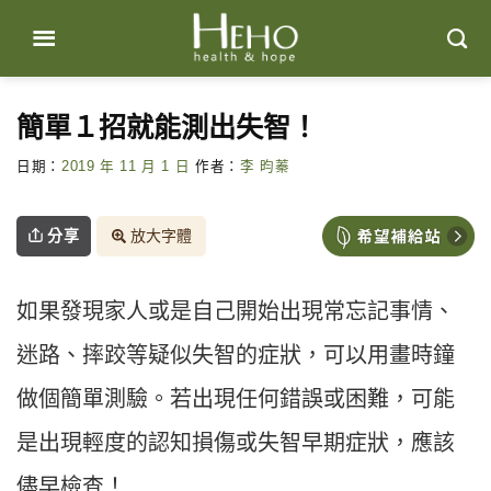
Skip
to
content
簡單１招就能測出失智！
日期：
2019 年 11 月 1 日
作者：
李 昀蓁
分享
放大字體
如果發現家人或是自己開始出現常忘記事情、
迷路、摔跤等疑似失智的症狀，可以用畫時鐘
做個簡單測驗。若出現任何錯誤或困難，可能
是出現輕度的認知損傷或失智早期症狀，應該
儘早檢查！