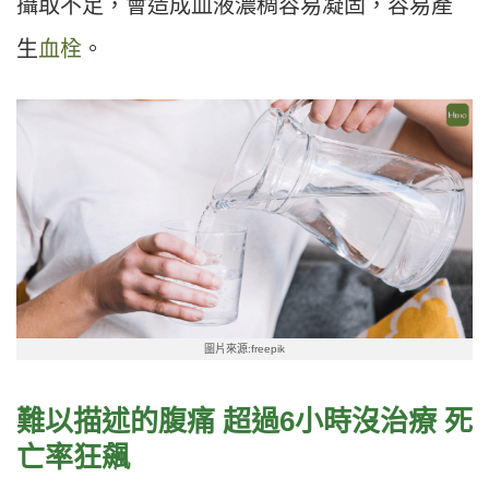
攝取不足，會造成血液濃稠容易凝固，容易產
生
血栓
。
圖片來源:freepik
難以描述的腹痛
超過6
小時沒治療
死
亡率狂飆