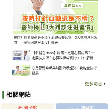
按時打針血糖還是不穩？潘廸智醫師揭「3大錯誤注射習
慣」、藥物可能根本沒打進去
【名醫在Heho】胸痛一定是心臟病嗎？一
定要裝支架？心臟科權威張其任主任解析支
架種類、風險與選擇關鍵
心房顫動診斷與消融治療趨勢：雙能量技術
發展
更多影音
相關網站
親子站
癌症站