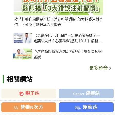
按時打針血糖還是不穩？潘廸智醫師揭「3大錯誤注射習
慣」、藥物可能根本沒打進去
【名醫在Heho】胸痛一定是心臟病嗎？一
定要裝支架？心臟科權威張其任主任解析支
架種類、風險與選擇關鍵
心房顫動診斷與消融治療趨勢：雙能量技術
發展
更多影音
相關網站
親子站
癌症站
營養N次方
運動站