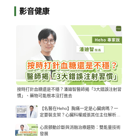
影音健康
按時打針血糖還是不穩？潘廸智醫師揭「3大錯誤注射習
慣」、藥物可能根本沒打進去
【名醫在Heho】胸痛一定是心臟病嗎？一
定要裝支架？心臟科權威張其任主任解析支
架種類、風險與選擇關鍵
心房顫動診斷與消融治療趨勢：雙能量技術
發展