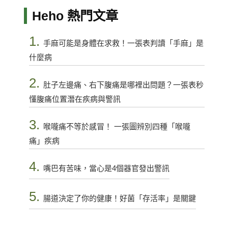
Heho 熱門文章
1.
手麻可能是身體在求救！一張表判讀「手麻」是
什麼病
2.
肚子左邊痛、右下腹痛是哪裡出問題？一張表秒
懂腹痛位置潛在疾病與警訊
3.
喉嚨痛不等於感冒！ 一張圖辨別四種「喉嚨
痛」疾病
4.
嘴巴有苦味，當心是4個器官發出警訊
5.
腸道決定了你的健康！好菌「存活率」是關鍵