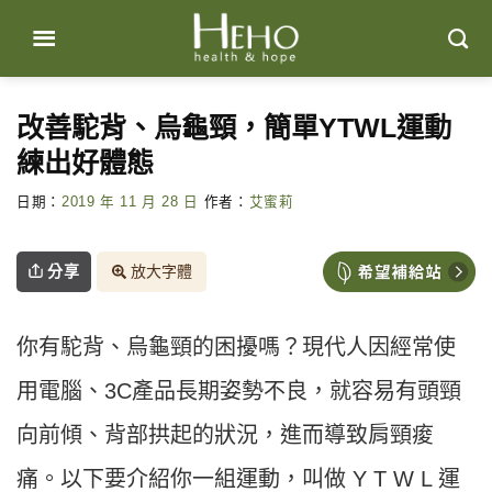
Skip
to
content
改善駝背、烏龜頸，簡單YTWL運動
練出好體態
日期：
2019 年 11 月 28 日
作者：
艾蜜莉
分享
放大字體
你有駝背、烏龜頸的困擾嗎？現代人因經常使
用電腦、3C產品長期姿勢不良，就容易有頭頸
向前傾、背部拱起的狀況，進而導致肩頸痠
痛。以下要介紹你一組運動，叫做 Y T W L 運