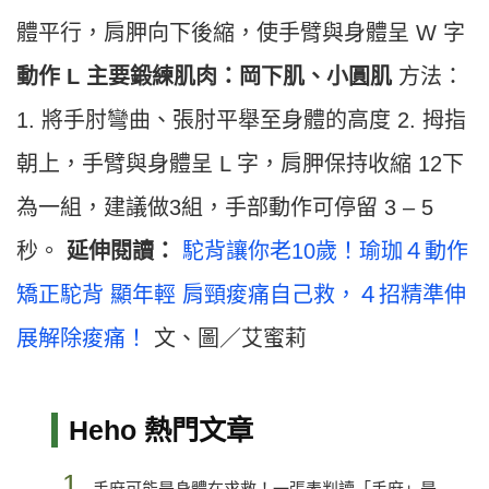
體平行，肩胛向下後縮，使手臂與身體呈 W 字
動作 L 主要鍛練肌肉：岡下肌、小圓肌
方法：
1. 將手肘彎曲、張肘平舉至身體的高度 2. 拇指
朝上，手臂與身體呈 L 字，肩胛保持收縮 12下
為一組，建議做3組，手部動作可停留 3 – 5
秒。
延伸閱讀：
駝背讓你老10歲！瑜珈４動作
矯正駝背 顯年輕
肩頸痠痛自己救，４招精準伸
展解除痠痛！
文、圖／艾蜜莉
Heho 熱門文章
1.
手麻可能是身體在求救！一張表判讀「手麻」是