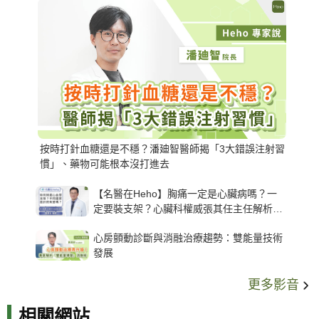
按時打針血糖還是不穩？潘廸智醫師揭「3大錯誤注射習
慣」、藥物可能根本沒打進去
【名醫在Heho】胸痛一定是心臟病嗎？一
定要裝支架？心臟科權威張其任主任解析支
架種類、風險與選擇關鍵
心房顫動診斷與消融治療趨勢：雙能量技術
發展
更多影音
相關網站