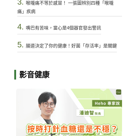
3.
喉嚨痛不等於感冒！ 一張圖辨別四種「喉嚨
痛」疾病
4.
嘴巴有苦味，當心是4個器官發出警訊
5.
腸道決定了你的健康！好菌「存活率」是關鍵
影音健康