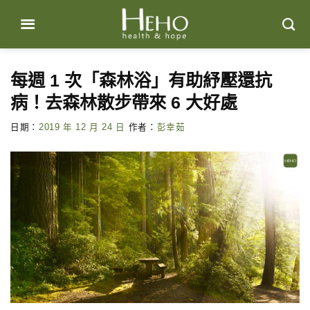
Skip
to
content
每週 1 次「森林浴」有助紓壓還抗
病！去森林散步帶來 6 大好處
日期：
2019 年 12 月 24 日
作者：
彭幸茹