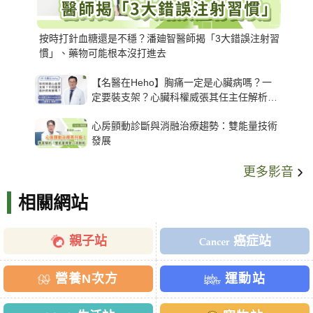
按時打針血糖還是不穩？潘廸智醫師揭「3大錯誤注射習
慣」、藥物可能根本沒打進去
【名醫在Heho】胸痛一定是心臟病嗎？一
定要裝支架？心臟科權威張其任主任解析支
架種類、風險與選擇關鍵
心房顫動診斷與消融治療趨勢：雙能量技術
發展
更多影音
相關網站
親子站
癌症站
營養N次方
運動站