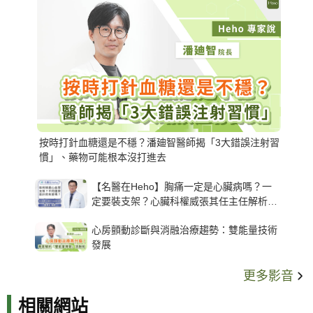
按時打針血糖還是不穩？潘廸智醫師揭「3大錯誤注射習
慣」、藥物可能根本沒打進去
【名醫在Heho】胸痛一定是心臟病嗎？一
定要裝支架？心臟科權威張其任主任解析支
架種類、風險與選擇關鍵
心房顫動診斷與消融治療趨勢：雙能量技術
發展
更多影音
相關網站