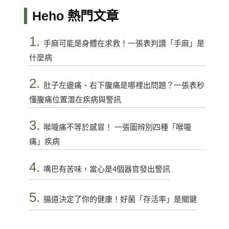
Heho 熱門文章
1.
手麻可能是身體在求救！一張表判讀「手麻」是
什麼病
2.
肚子左邊痛、右下腹痛是哪裡出問題？一張表秒
懂腹痛位置潛在疾病與警訊
3.
喉嚨痛不等於感冒！ 一張圖辨別四種「喉嚨
痛」疾病
4.
嘴巴有苦味，當心是4個器官發出警訊
5.
腸道決定了你的健康！好菌「存活率」是關鍵