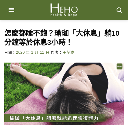
Skip
to
content
怎麼都睡不飽？瑜珈「大休息」躺10
分鐘等於休息3小時！
日期：
2020 年 1 月 11 日
作者：
王芊淩