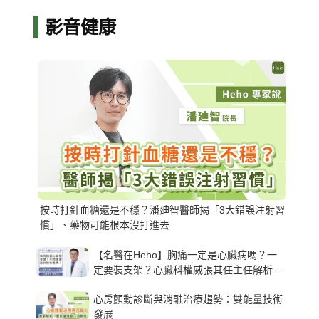
影音健康
按時打針血糖還是不穩？潘廸智醫師揭「3大錯誤注射習
慣」、藥物可能根本沒打進去
【名醫在Heho】胸痛一定是心臟病嗎？一
定要裝支架？心臟科權威張其任主任解析支
架種類、風險與選擇關鍵
心房顫動診斷與消融治療趨勢：雙能量技術
發展