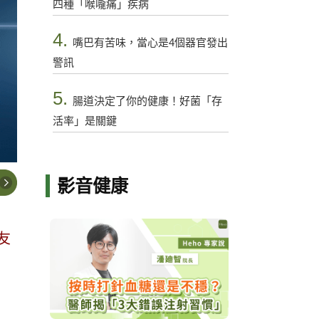
四種「喉嚨痛」疾病
4.
嘴巴有苦味，當心是4個器官發出
警訊
5.
腸道決定了你的健康！好菌「存
活率」是關鍵
影音健康
友