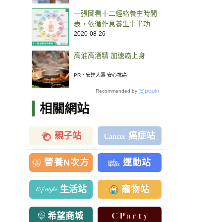
一張圖看十二經絡養生時間
表，依循作息養生事半功
倍！
2020-08-26
高油高酒精 加速癌上身
PR・安達人壽 安心抗癌
Recommended by
相關網站
親子站
癌症站
營養N次方
運動站
生活站
寵物站
希望商城