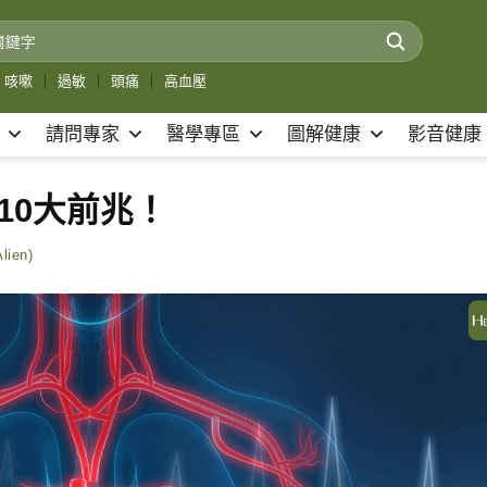
咳嗽
｜
過敏
｜
頭痛
｜
高血壓
請問專家
醫學專區
圖解健康
影音健康
的10大前兆！
ien)