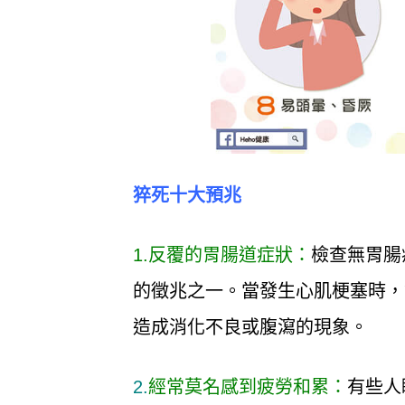
猝死十大預兆
1.反覆的胃腸道症狀：
檢查無胃腸
的徵兆之一。當發生心肌梗塞時，
造成消化不良或腹瀉的現象。
2.
經常莫名感到疲勞和累：
有些人