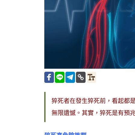
猝死者在發生猝死前，看起都
無限遺憾。其實，猝死是有預