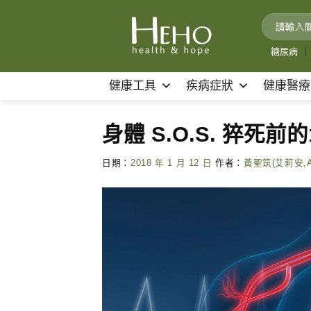
Skip
to
content
糖尿病
｜
健康工具
疾病症狀
健康醫療
身體 S.O.S. 猝死前
日期：
2018 年 1 月 12 日
作者：
黃聖筑(艾莉安,Al