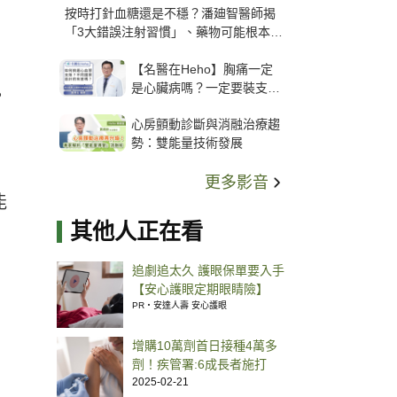
按時打針血糖還是不穩？潘廸智醫師揭
「3大錯誤注射習慣」、藥物可能根本沒
打進去
【名醫在Heho】胸痛一定
是心臟病嗎？一定要裝支
。
架？心臟科權威張其任主任
心房顫動診斷與消融治療趨
解析支架種類、風險與選擇
勢：雙能量技術發展
關鍵
更多影音
能
其他人正在看
追劇追太久 護眼保單要入手
【安心護眼定期眼睛險】
PR・安達人壽 安心護眼
增購10萬劑首日接種4萬多
劑！疾管署:6成長者施打
2025-02-21