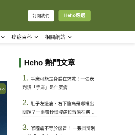
Heho嚴選
訂閱我們
癌症百科
相關網站
Heho 熱門文章
1.
手麻可能是身體在求救！一張表
判讀「手麻」是什麼病
2.
肚子左邊痛、右下腹痛是哪裡出
問題？一張表秒懂腹痛位置潛在疾病
與警訊
3.
喉嚨痛不等於感冒！ 一張圖辨別