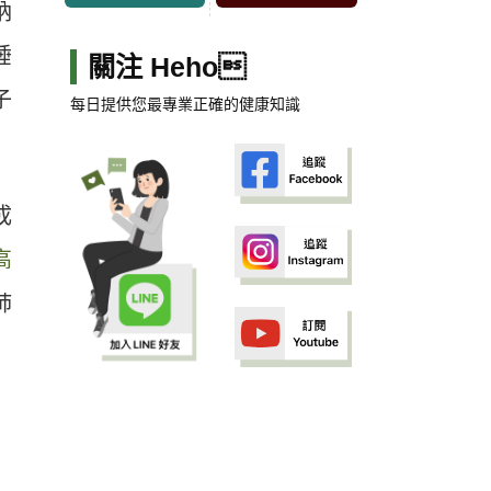
納
睡
關注 Heho
子
每日提供您最專業正確的健康知識
成
高
肺