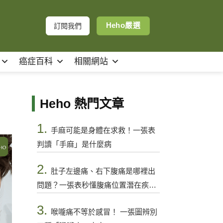
Heho嚴選
訂閱我們
癌症百科
相關網站
Heho 熱門文章
1.
手麻可能是身體在求救！一張表
判讀「手麻」是什麼病
2.
肚子左邊痛、右下腹痛是哪裡出
問題？一張表秒懂腹痛位置潛在疾病
與警訊
3.
喉嚨痛不等於感冒！ 一張圖辨別