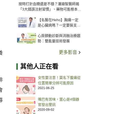
按時打針血糖還是不穩？潘廸智醫師揭
「3大錯誤注射習慣」、藥物可能根本沒
打進去
【名醫在Heho】胸痛一定
是心臟病嗎？一定要裝支
架？心臟科權威張其任主任
心房顫動診斷與消融治療趨
解析支架種類、風險與選擇
勢：雙能量技術發展
關鍵
更多影音
養
其他人正在看
女性要注意！莫名下腹痛從
排
位置簡單分辨可能原因
2021-06-25
會
嘴巴有苦味，當心是4個器
導
官發出警訊
2020-09-02