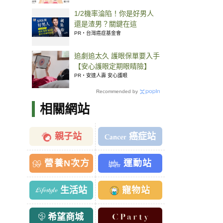
1/2機率淪陷！你是好男人
還是渣男？關鍵在這
PR・台灣癌症基金會
追劇追太久 護眼保單要入手
【安心護眼定期眼睛險】
PR・安達人壽 安心護眼
Recommended by
相關網站
親子站
癌症站
營養N次方
運動站
生活站
寵物站
希望商城