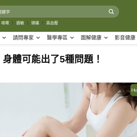
咳嗽
｜
過敏
｜
頭痛
｜
高血壓
請問專家
醫學專區
圖解健康
影音健康
，身體可能出了5種問題！