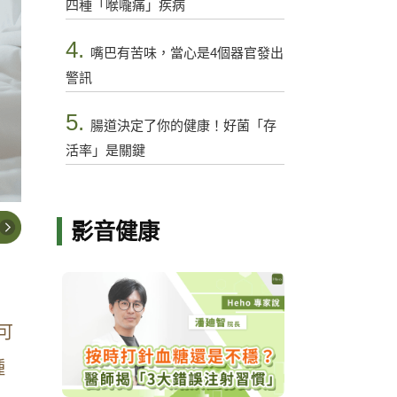
四種「喉嚨痛」疾病
4.
嘴巴有苦味，當心是4個器官發出
警訊
5.
腸道決定了你的健康！好菌「存
活率」是關鍵
影音健康
可
種