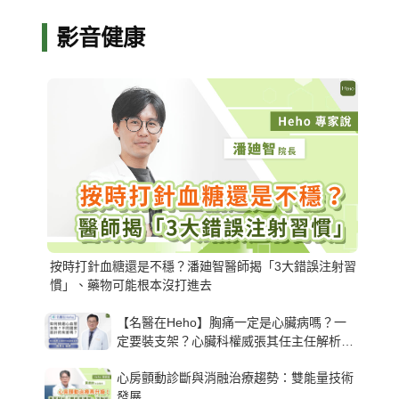
影音健康
按時打針血糖還是不穩？潘廸智醫師揭「3大錯誤注射習
慣」、藥物可能根本沒打進去
【名醫在Heho】胸痛一定是心臟病嗎？一
定要裝支架？心臟科權威張其任主任解析支
架種類、風險與選擇關鍵
心房顫動診斷與消融治療趨勢：雙能量技術
發展