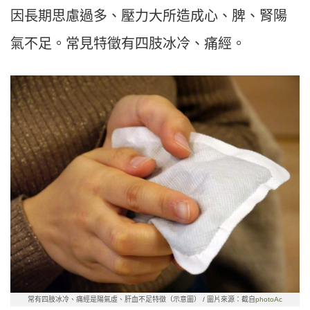
因長期思慮過多、壓力大所造成心、脾、腎陽
氣不足。常見特徵有四肢冰冷、痛經。
常有四肢冰冷、痛經是陽氣虛、肝血不足特徵（示意圖） / 圖片來源：截自
photoAc