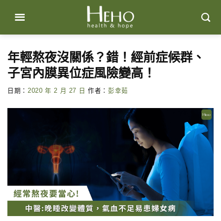
Skip
to
content
年輕熬夜沒關係？錯！經前症候群、
子宮內膜異位症風險變高！
日期：
2020 年 2 月 27 日
作者：
彭幸茹