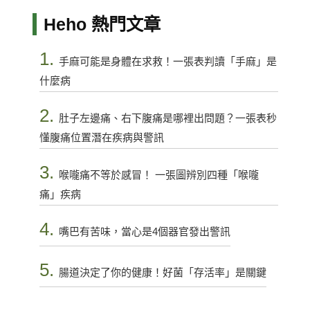
Heho 熱門文章
1.
手麻可能是身體在求救！一張表判讀「手麻」是
什麼病
2.
肚子左邊痛、右下腹痛是哪裡出問題？一張表秒
懂腹痛位置潛在疾病與警訊
3.
喉嚨痛不等於感冒！ 一張圖辨別四種「喉嚨
痛」疾病
4.
嘴巴有苦味，當心是4個器官發出警訊
5.
腸道決定了你的健康！好菌「存活率」是關鍵