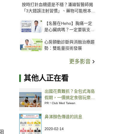
按時打針血糖還是不穩？潘廸智醫師揭
「3大錯誤注射習慣」、藥物可能根本沒
打進去
【名醫在Heho】胸痛一定
是心臟病嗎？一定要裝支
架？心臟科權威張其任主任
心房顫動診斷與消融治療趨
解析支架種類、風險與選擇
勢：雙能量技術發展
關鍵
更多影音
其他人正在看
出國花費難抓？全包式海島
假期，一價搞定食宿玩樂，
省錢更省心！
PR・Club Med Taiwan
鼻涕顏色傳達的訊息
2020-02-14
阻