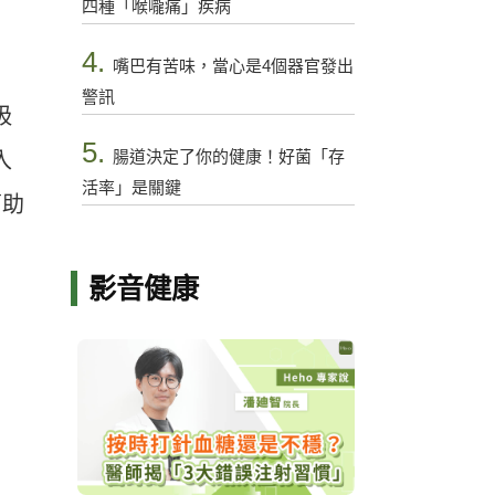
四種「喉嚨痛」疾病
4.
嘴巴有苦味，當心是4個器官發出
警訊
吸
5.
腸道決定了你的健康！好菌「存
入
活率」是關鍵
幫助
影音健康