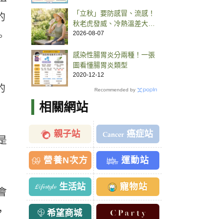
「立秋」要防感冒、流感！
的
秋老虎發威、冷熱溫差大，
中醫推預防 5 方法
2026-08-07
。
感染性腸胃炎分兩種！一張
圖看懂腸胃炎類型
2020-12-12
的
Recommended by
相關網站
親子站
癌症站
是
營養N次方
運動站
生活站
寵物站
會
，
希望商城