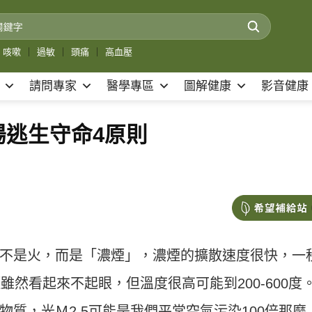
咳嗽
｜
過敏
｜
頭痛
｜
高血壓
請問專家
醫學專區
圖解健康
影音健康
場逃生守命4原則
不是火，而是「濃煙」，濃煙的擴散速度很快，一
雖然看起來不起眼，但溫度很高可能到200-600度
物質，光Ｍ
2.5
可能是我們平常空氣污染
100
倍那麼