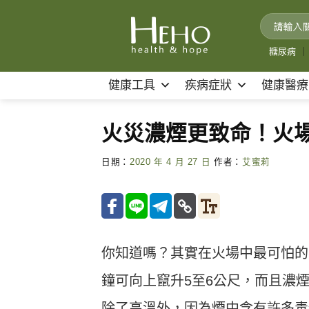
Skip
to
content
糖尿病
｜
健康工具
疾病症狀
健康醫療
火災濃煙更致命！火
日期：
2020 年 4 月 27 日
作者：
艾蜜莉
你知道嗎？其實在火場中最可怕的
鐘可向上竄升
5
至
6
公尺，而且濃煙
除了高溫外，因為煙中含有許多毒