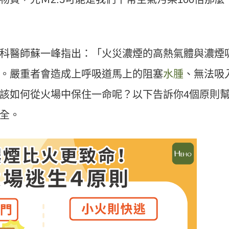
科醫師蘇一峰指出：「火災濃煙的高熱氣體與濃煙
。嚴重者會造成上呼吸道馬上的阻塞
水腫
、無法吸
該如何從火場中保住一命呢？以下告訴你
4
個原則
全。