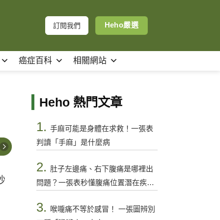
Heho嚴選
訂閱我們
癌症百科
相關網站
Heho 熱門文章
1.
手麻可能是身體在求救！一張表
判讀「手麻」是什麼病
2.
肚子左邊痛、右下腹痛是哪裡出
秒
問題？一張表秒懂腹痛位置潛在疾病
與警訊
。
3.
喉嚨痛不等於感冒！ 一張圖辨別