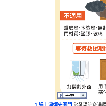
1.遇上濃煙先關門
當發現許多濃煙