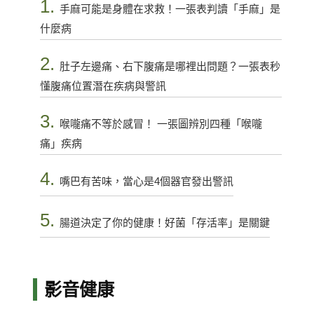
1.
手麻可能是身體在求救！一張表判讀「手麻」是
什麼病
2.
肚子左邊痛、右下腹痛是哪裡出問題？一張表秒
懂腹痛位置潛在疾病與警訊
3.
喉嚨痛不等於感冒！ 一張圖辨別四種「喉嚨
痛」疾病
4.
嘴巴有苦味，當心是4個器官發出警訊
5.
腸道決定了你的健康！好菌「存活率」是關鍵
影音健康