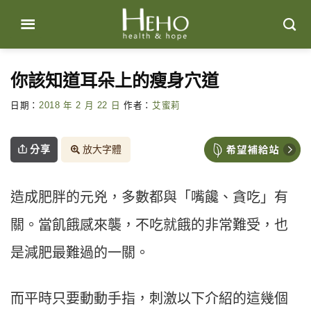
Skip
to
content
你該知道耳朵上的瘦身穴道
日期：
2018 年 2 月 22 日
作者：
艾蜜莉
分享
放大字體
造成肥胖的元兇，多數都與「嘴饞、貪吃」有
關。當飢餓感來襲，不吃就餓的非常難受，也
是減肥最難過的一關。
而平時只要動動手指，刺激以下介紹的這幾個