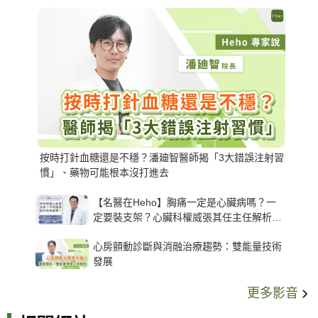
按時打針血糖還是不穩？潘廸智醫師揭「3大錯誤注射習
慣」、藥物可能根本沒打進去
【名醫在Heho】胸痛一定是心臟病嗎？一
定要裝支架？心臟科權威張其任主任解析支
架種類、風險與選擇關鍵
心房顫動診斷與消融治療趨勢：雙能量技術
發展
更多影音