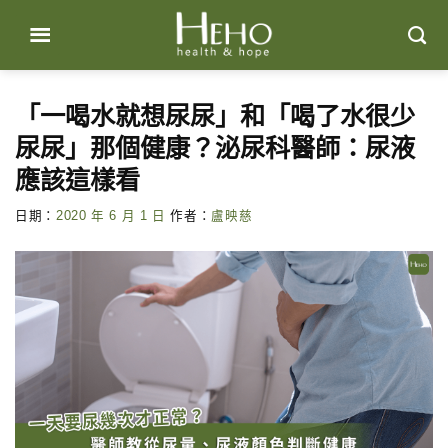
Skip
to
content
「一喝水就想尿尿」和「喝了水很少
尿尿」那個健康？泌尿科醫師：尿液
應該這樣看
日期：
2020 年 6 月 1 日
作者：
盧映慈