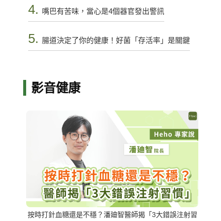
4.
嘴巴有苦味，當心是4個器官發出警訊
5.
腸道決定了你的健康！好菌「存活率」是關鍵
影音健康
按時打針血糖還是不穩？潘廸智醫師揭「3大錯誤注射習