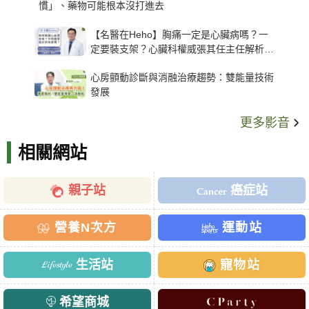
慣」、藥物可能根本沒打進去
【名醫在Heho】胸痛一定是心臟病嗎？一
定要裝支架？心臟科權威張其任主任解析支
架種類、風險與選擇關鍵
心房顫動診斷與消融治療趨勢：雙能量技術
發展
更多影音
相關網站
親子站
癌症站
營養N次方
運動站
生活站
寵物站
希望商城