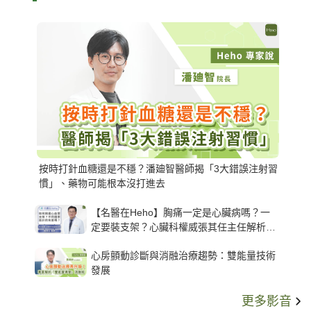
按時打針血糖還是不穩？潘廸智醫師揭「3大錯誤注射習
慣」、藥物可能根本沒打進去
【名醫在Heho】胸痛一定是心臟病嗎？一
定要裝支架？心臟科權威張其任主任解析支
架種類、風險與選擇關鍵
心房顫動診斷與消融治療趨勢：雙能量技術
發展
更多影音