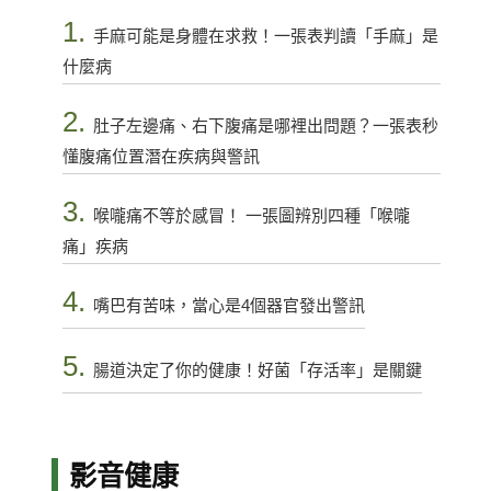
1.
手麻可能是身體在求救！一張表判讀「手麻」是
什麼病
2.
肚子左邊痛、右下腹痛是哪裡出問題？一張表秒
懂腹痛位置潛在疾病與警訊
3.
喉嚨痛不等於感冒！ 一張圖辨別四種「喉嚨
痛」疾病
4.
嘴巴有苦味，當心是4個器官發出警訊
5.
腸道決定了你的健康！好菌「存活率」是關鍵
影音健康