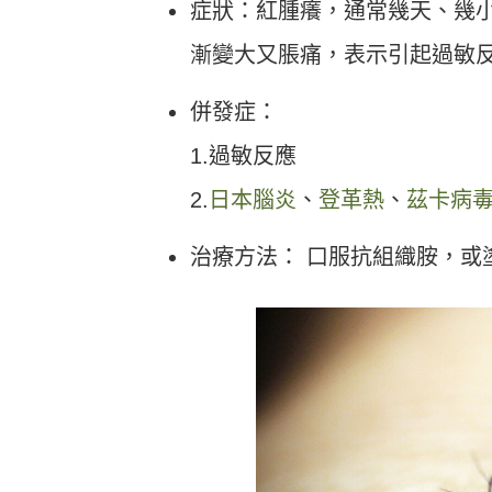
症狀：紅腫癢，通常幾天、幾
漸變大又脹痛，表示引起過敏
併發症：
1.過敏反應
2.
日本腦炎
、
登革熱
、
茲卡病
治療方法： 口服抗組織胺，或