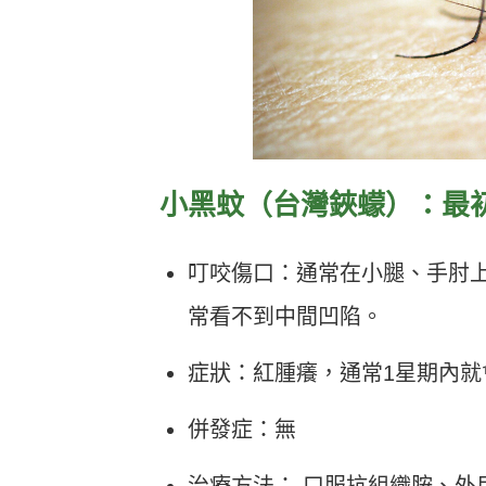
小黑蚊（台灣鋏蠓）：最
叮咬傷口：通常在小腿、手肘
常看不到中間凹陷。
症狀：紅腫癢，通常1星期內就
併發症：無
治療方法： 口服抗組織胺、外