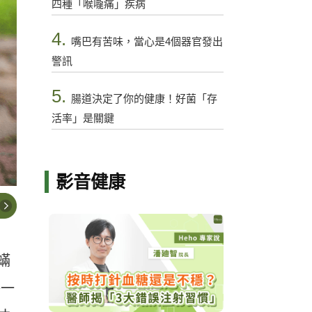
四種「喉嚨痛」疾病
4.
嘴巴有苦味，當心是4個器官發出
警訊
5.
腸道決定了你的健康！好菌「存
活率」是關鍵
影音健康
蟎
每一