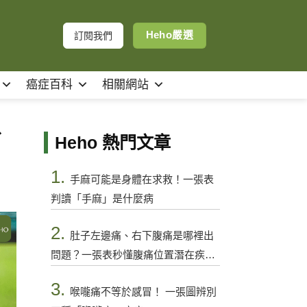
Heho嚴選
訂閱我們
癌症百科
相關網站
、
Heho 熱門文章
1.
手麻可能是身體在求救！一張表
判讀「手麻」是什麼病
2.
肚子左邊痛、右下腹痛是哪裡出
問題？一張表秒懂腹痛位置潛在疾病
與警訊
3.
喉嚨痛不等於感冒！ 一張圖辨別