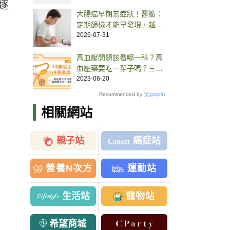
逐
大腸癌早期無症狀！醫籲：
定期篩檢才能早發現，越快
治療有機會控制
2026-07-31
高血壓問題該看哪一科？高
血壓藥要吃一輩子嗎？三大
治療與控制方法一次說明
2023-06-20
Recommended by
相關網站
。
親子站
癌症站
營養N次方
運動站
生活站
寵物站
希望商城