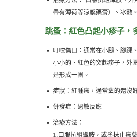
帶有薄荷等涼感藥膏）、冰敷
跳蚤：
紅色凸起小疹子
，
叮咬傷口：通常在小腿、腳踝
小小的、紅色的突起疹子，外
是形成一團。
症狀：紅腫癢，通常舊的還沒
併發症：過敏反應
治療方法：
1.口服抗組織胺，或塗抹止癢