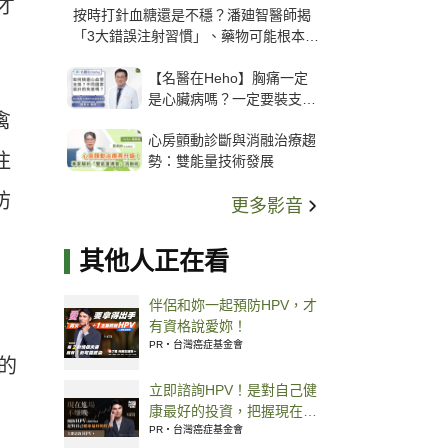
才
按時打針血糖還是不穩？潘廸智醫師揭
「3大錯誤注射習慣」、藥物可能根本沒
打進去
【名醫在Heho】胸痛一定
是心臟病嗎？一定要裝支
禽
架？心臟科權威張其任主任
心房顫動診斷與消融治療趨
解析支架種類、風險與選擇
注
勢：雙能量技術發展
關鍵
防
更多影音
其他人正在看
伴侶和妳一起預防HPV，才
有資格說愛妳！
PR・台灣癌症基金會
的
立即諮詢HPV！是對自己健
康最好的投資，把握現在不
嫌晚！
PR・台灣癌症基金會