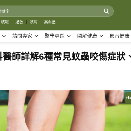
咳嗽
｜
過敏
｜
頭痛
｜
高血壓
請問專家
醫學專區
圖解健康
影音健康
科醫師詳解6種常見蚊蟲咬傷症狀