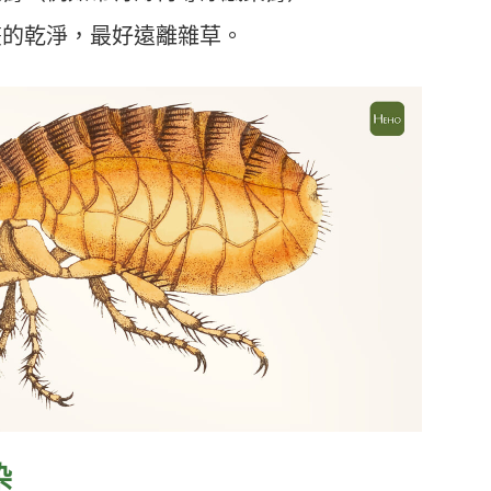
叢的乾淨，最好遠離雜草。
染