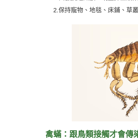
2.保持寵物、地毯、床鋪、草
禽蟎：跟鳥類接觸才會傳