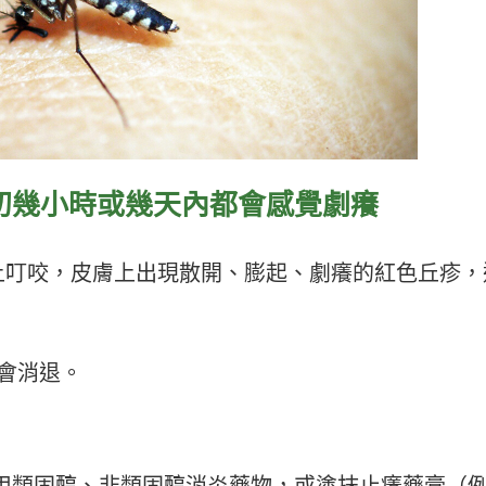
初幾小時或幾天內都會感覺劇癢
上叮咬，皮膚上出現散開、膨起、劇癢的紅色丘疹，
會消退。
用類固醇、非類固醇消炎藥物，或塗抹止癢藥膏（