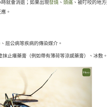
小時就會消退；如果出現
發燒
、
頭痛
、被叮咬的地方
反應。
毒
、屈公病等疾病的傳染媒介。
塗抹止癢藥膏（例如帶有薄荷等涼感藥膏）、冰敷