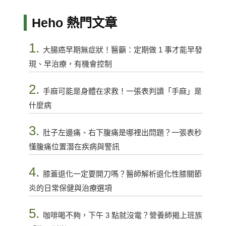
Heho 熱門文章
1.
大腸癌早期無症狀！醫籲：定期做 1 事才能早發
現、早治療，有機會控制
2.
手麻可能是身體在求救！一張表判讀「手麻」是
什麼病
3.
肚子左邊痛、右下腹痛是哪裡出問題？一張表秒
懂腹痛位置潛在疾病與警訊
4.
膝蓋退化一定要開刀嗎？醫師解析退化性膝關節
炎的日常保健與治療選項
5.
咖啡喝不夠，下午 3 點就沒電？營養師揭上班族