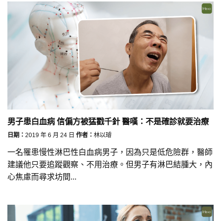
男子患白血病 信偏方被猛戳千針 醫嘆：不是確診就要治療
日期：
2019 年 6 月 24 日
作者：
林以璿
一名罹患慢性淋巴性白血病男子，因為只是低危險群，醫師
建議他只要追蹤觀察、不用治療。但男子有淋巴結腫大，內
心焦慮而尋求坊間...