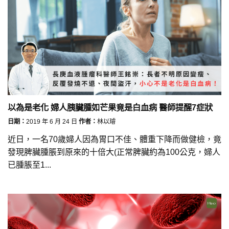
以為是老化 婦人胰臟腫如芒果竟是白血病 醫師提醒7症狀
日期：
2019 年 6 月 24 日
作者：
林以璿
近日，一名70歲婦人因為胃口不佳、體重下降而做健檢，竟
發現脾臟腫脹到原來的十倍大(正常脾臟約為100公克，婦人
已腫脹至1...