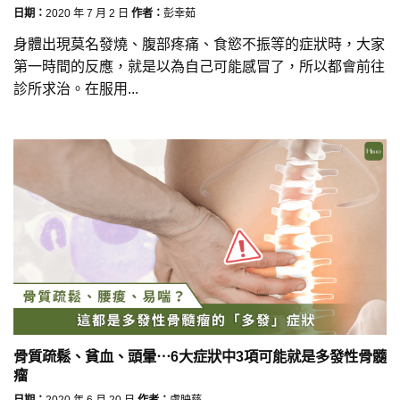
日期：
2020 年 7 月 2 日
作者：
彭幸茹
身體出現莫名發燒、腹部疼痛、食慾不振等的症狀時，大家
第一時間的反應，就是以為自己可能感冒了，所以都會前往
診所求治。在服用...
骨質疏鬆、貧血、頭暈⋯6大症狀中3項可能就是多發性骨髓
瘤
日期：
2020 年 6 月 20 日
作者：
盧映慈