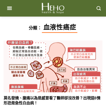
Skip
to
content
血液性癌症
分類：
莫名發燒、腹痛以為是感冒看了醫師卻沒改善？出現這6情
形恐是急性白血病！