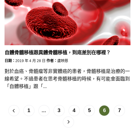
自體骨髓移植跟異體骨髓移植，到底差別在哪裡？
日期：
2019 年 4 月 28 日
作者：
盧映慈
對於血癌、骨髓瘤等非實體癌的患者，骨髓移植是治療的一
線希望。不過患者在思考骨髓移植的時候，有可能會面臨到
「自體移植」跟「...
1
...
3
4
5
6
7