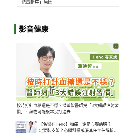
「能量斷崖」原因
影音健康
按時打針血糖還是不穩？潘廸智醫師揭「3大錯誤注射習
慣」、藥物可能根本沒打進去
【名醫在Heho】胸痛一定是心臟病嗎？一
定要裝支架？心臟科權威張其任主任解析支