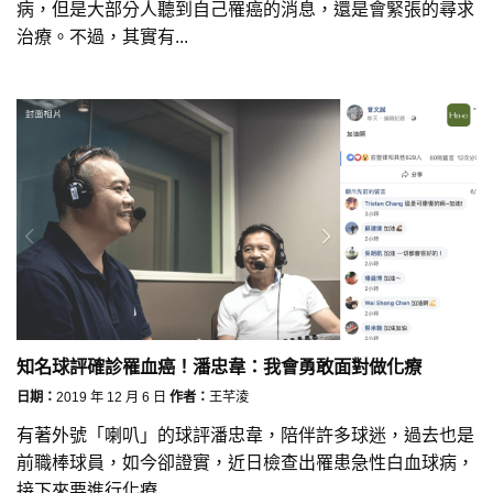
病，但是大部分人聽到自己罹癌的消息，還是會緊張的尋求
治療。不過，其實有...
知名球評確診罹血癌！潘忠韋：我會勇敢面對做化療
日期：
2019 年 12 月 6 日
作者：
王芊淩
有著外號「喇叭」的球評潘忠韋，陪伴許多球迷，過去也是
前職棒球員，如今卻證實，近日檢查出罹患急性白血球病，
接下來要進行化療...