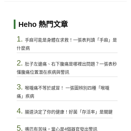
Heho 熱門文章
1.
手麻可能是身體在求救！一張表判讀「手麻」是
什麼病
2.
肚子左邊痛、右下腹痛是哪裡出問題？一張表秒
懂腹痛位置潛在疾病與警訊
3.
喉嚨痛不等於感冒！ 一張圖辨別四種「喉嚨
痛」疾病
4.
腸道決定了你的健康！好菌「存活率」是關鍵
5.
嘴巴有苦味，當心是4個器官發出警訊