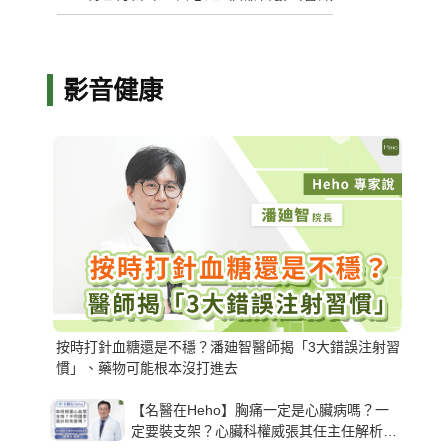
影音健康
按時打針血糖還是不穩？潘廸智醫師揭「3大錯誤注射習
慣」、藥物可能根本沒打進去
【名醫在Heho】胸痛一定是心臟病嗎？一
定要裝支架？心臟科權威張其任主任解析支