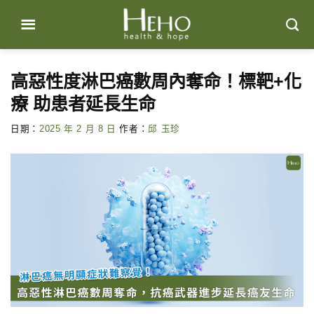
Skip
to
content
高惡性度淋巴癌數周內奪命！標靶+化
療 助患者延長生命
日期：
2025 年 2 月 8 日
作者：
邱 玉珍