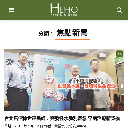
Skip
to
content
焦點新聞
分類：
台北馬偕徐世達醫師：突發性水腫別輕忽 罕病治療新契機
日期：
2018 年 4 月 12 日
作者：
黃聖筑(艾莉安,Alien)