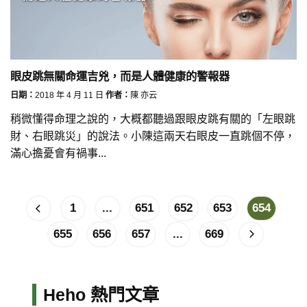
眼皮跳無關命運吉兇，而是人體健康的警報器
日期：
2018 年 4 月 11 日
作者：
陳 亦云
稍微懂得命理之說的，大概都聽過跟眼皮跳有關的「左眼跳
財、右眼跳災」的說法。小陳這兩天右眼皮一直跳個不停，
滿心擔憂會有禍事...
1
...
651
652
653
654
655
656
657
...
669
Heho 熱門文章