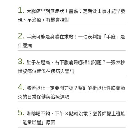
1.
大腸癌早期無症狀！醫籲：定期做 1 事才能早發
現、早治療，有機會控制
2.
手麻可能是身體在求救！一張表判讀「手麻」是
什麼病
3.
肚子左邊痛、右下腹痛是哪裡出問題？一張表秒
懂腹痛位置潛在疾病與警訊
4.
膝蓋退化一定要開刀嗎？醫師解析退化性膝關節
炎的日常保健與治療選項
5.
咖啡喝不夠，下午 3 點就沒電？營養師揭上班族
「能量斷崖」原因