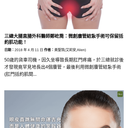
三總大腸直腸外科醫師鄭屹喬：微創廔管結紮手術可保留括
約肌功能！
日期：
2018 年 4 月 11 日
作者：
黃聖筑(艾莉安,Alien)
50歲的貨車司機，因久坐導致長期肛門疼痛，於三總就診後
才發現竟罕見地長出4個廔管，最後利用微創廔管結紮手術
(肛門括約肌間...