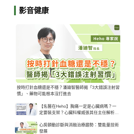
影音健康
按時打針血糖還是不穩？潘廸智醫師揭「3大錯誤注射習
慣」、藥物可能根本沒打進去
【名醫在Heho】胸痛一定是心臟病嗎？一
定要裝支架？心臟科權威張其任主任解析支
架種類、風險與選擇關鍵
心房顫動診斷與消融治療趨勢：雙能量技術
發展