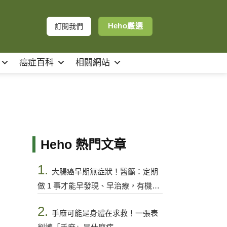
Heho嚴選
訂閱我們
癌症百科
相關網站
Heho 熱門文章
1.
大腸癌早期無症狀！醫籲：定期
做 1 事才能早發現、早治療，有機會
控制
2.
手麻可能是身體在求救！一張表