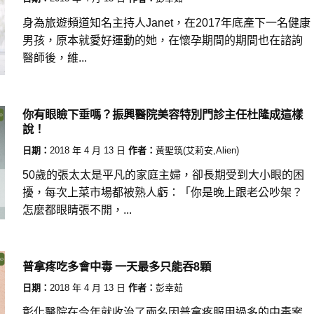
身為旅遊頻道知名主持人Janet，在2017年底產下一名健康
男孩，原本就愛好運動的她，在懷孕期間的期間也在諮詢
醫師後，維...
你有眼瞼下垂嗎？振興醫院美容特別門診主任杜隆成這樣
說！
日期：
2018 年 4 月 13 日
作者：
黃聖筑(艾莉安,Alien)
50歲的張太太是平凡的家庭主婦，卻長期受到大小眼的困
擾，每次上菜市場都被熟人虧：「你是晚上跟老公吵架？
怎麼都眼睛張不開，...
普拿疼吃多會中毒 一天最多只能吞8顆
日期：
2018 年 4 月 13 日
作者：
彭幸茹
彰化醫院在今年就收治了兩名因普拿疼服用過多的中毒案