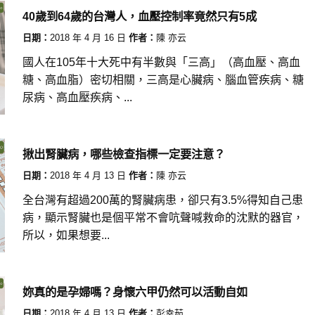
40歲到64歲的台灣人，血壓控制率竟然只有5成
日期：
2018 年 4 月 16 日
作者：
陳 亦云
國人在105年十大死中有半數與「三高」（高血壓、高血
糖、高血脂）密切相關，三高是心臟病、腦血管疾病、糖
尿病、高血壓疾病、...
揪出腎臟病，哪些檢查指標一定要注意？
日期：
2018 年 4 月 13 日
作者：
陳 亦云
全台灣有超過200萬的腎臟病患，卻只有3.5%得知自己患
病，顯示腎臟也是個平常不會吭聲喊救命的沈默的器官，
所以，如果想要...
妳真的是孕婦嗎？身懷六甲仍然可以活動自如
日期：
2018 年 4 月 13 日
作者：
彭幸茹