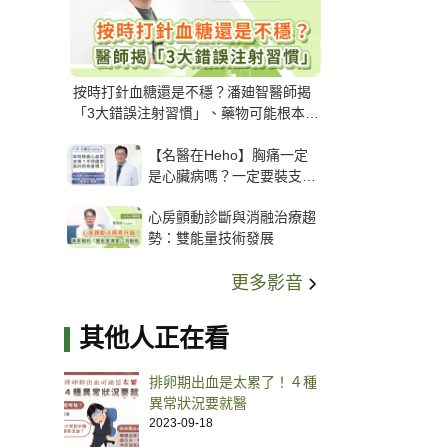
按時打針血糖還是不穩？潘廸智醫師揭
「3大錯誤注射習慣」、藥物可能根本沒
打進去
【名醫在Heho】胸痛一定
是心臟病嗎？一定要裝支
架？心臟科權威張其任主任
心房顫動診斷與消融治療趨
解析支架種類、風險與選擇
勢：雙能量技術發展
關鍵
更多影音
其他人正在看
排卵期出血是太累了！４種
異常狀況要就醫
2023-09-18