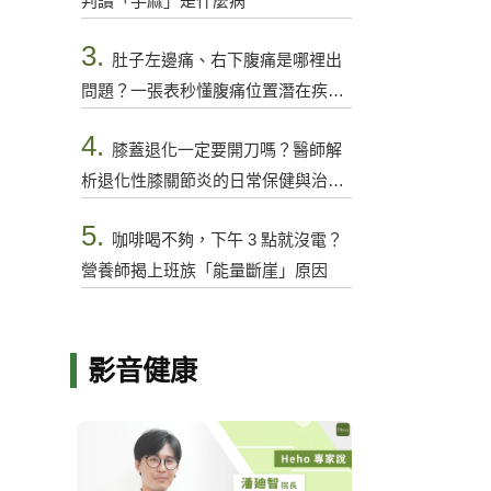
判讀「手麻」是什麼病
3.
肚子左邊痛、右下腹痛是哪裡出
問題？一張表秒懂腹痛位置潛在疾病
與警訊
4.
膝蓋退化一定要開刀嗎？醫師解
析退化性膝關節炎的日常保健與治療
選項
5.
咖啡喝不夠，下午 3 點就沒電？
營養師揭上班族「能量斷崖」原因
影音健康