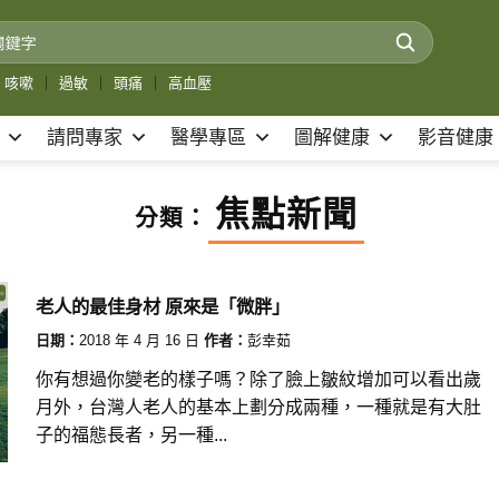
咳嗽
｜
過敏
｜
頭痛
｜
高血壓
請問專家
醫學專區
圖解健康
影音健康
焦點新聞
分類：
老人的最佳身材 原來是「微胖」
日期：
2018 年 4 月 16 日
作者：
彭幸茹
你有想過你變老的樣子嗎？除了臉上皺紋增加可以看出歲
月外，台灣人老人的基本上劃分成兩種，一種就是有大肚
子的福態長者，另一種...