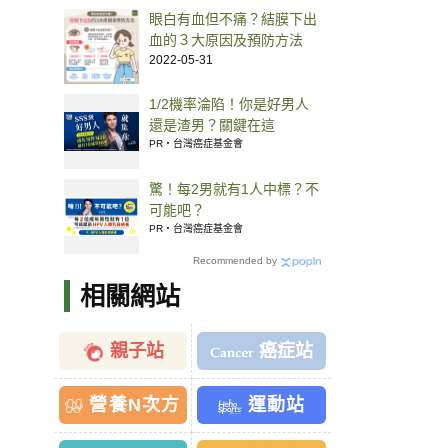
眼白有血但不痛？結膜下出
血的３大原因及預防方法
2022-05-31
1/2機率淪陷！你是好男人
還是渣男？關鍵在這
PR・台灣癌症基金會
驚！每2男就有1人中標？不
可能吧？
PR・台灣癌症基金會
Recommended by
相關網站
親子站
癌症站
營養N次方
運動站