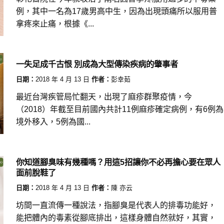
例，其中一名為17歲男高中生，因為出現頭痛所以服用普
拿疼來止痛，根據《...
一失足成千古恨 別成為大型傳染疾病的肇事者
日期：
2018 年 4 月 13 日
作者：
彭幸茹
最近台灣疾管局忙翻天，出現了麻疹群聚疫情，今
（2018）年截至目前國內共計11例麻疹確定病例，有6例為
境外移入，5例為國...
你知道腳臭味有幾種嗎？用這5招讓你不必再擔心要在眾人
面前脫鞋了
日期：
2018 年 4 月 13 日
作者：
陳 亦云
坊間一直流傳一種說法，指腳臭是代表人的排毒功能好，
能把體內的毒素從腳底排出，這樣身體自然就好，其實，