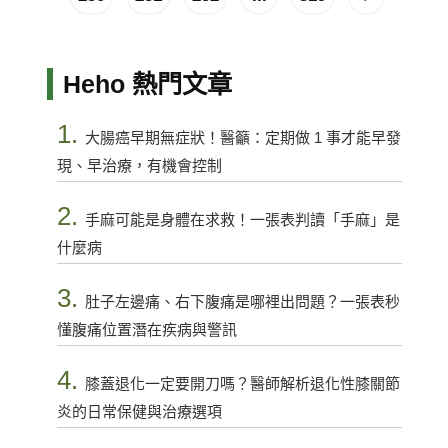
Heho 熱門文章
1.
大腸癌早期無症狀！醫籲：定期做 1 事才能早發
現、早治療，有機會控制
2.
手麻可能是身體在求救！一張表判讀「手麻」是
什麼病
3.
肚子左邊痛、右下腹痛是哪裡出問題？一張表秒
懂腹痛位置潛在疾病與警訊
4.
膝蓋退化一定要開刀嗎？醫師解析退化性膝關節
炎的日常保健與治療選項