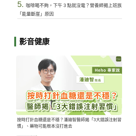
5.
咖啡喝不夠，下午 3 點就沒電？營養師揭上班族
「能量斷崖」原因
影音健康
按時打針血糖還是不穩？潘廸智醫師揭「3大錯誤注射習
慣」、藥物可能根本沒打進去