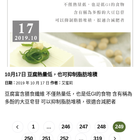
10月17日 豆腐熱量低，也可抑制脂肪堆積
日期：
2019 年 10 月 17 日
作者：
艾蜜莉
豆腐富含膳食纖維 不僅熱量低，也是低GI的食物 含有稱為
多酚的大豆皂苷 可以抑制脂肪堆積，很適合減肥者
1
...
246
247
248
249
250
251
252
...
319